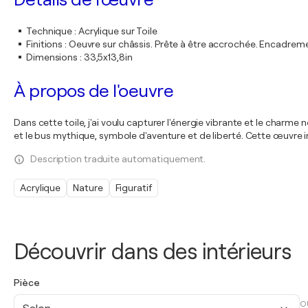
Technique
:
Acrylique sur Toile
Finitions
:
Oeuvre sur châssis. Prête à être accrochée. Encadre
Dimensions
:
33,5x13,8in
À propos de l'oeuvre
Dans cette toile, j'ai voulu capturer l'énergie vibrante et le charme
et le bus mythique, symbole d'aventure et de liberté. Cette œuvre in
Description traduite automatiquement.
Acrylique
Nature
Figuratif
Découvrir dans des intérieurs
Pièce
O