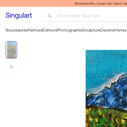
Nouveautés, coups de cœur, t
Rechercher 
New York
Photographie
Nouveautés
Peinture
Éditions
Photographie
Sculpture
Dessin
Artistes
Pop Art
Pablo Picasso