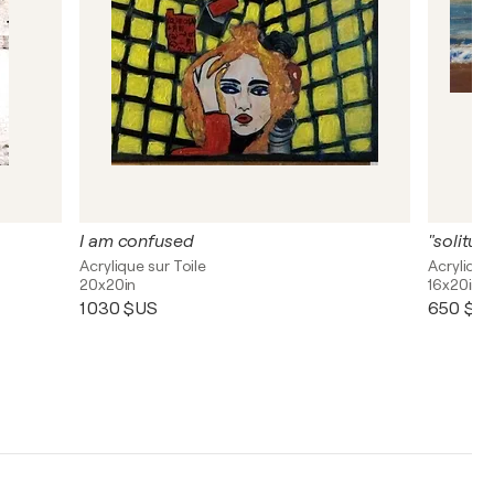
I am confused
"solitud
Acrylique sur Toile
Acrylique
20x20in
16x20in
1 030 $US
650 $U