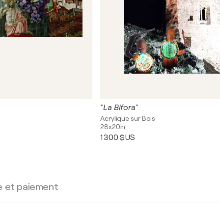
"La Bifora"
s
Acrylique sur Bois
28x20in
1 300 $US
e et paiement