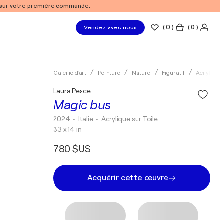
% sur votre première commande.
(
0
)
( 0 )
Vendez avec nous
Galerie d'art
Peinture
Nature
Figuratif
Acryliqu
Laura Pesce
Magic bus
2024
• Italie
•
Acrylique sur Toile
33 x 14 in
780 $US
Acquérir cette œuvre