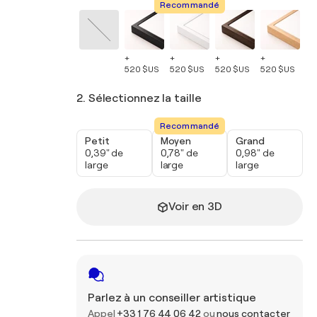
Recommandé
+
+
+
+
+
520 $US
520 $US
520 $US
520 $US
52
2. Sélectionnez la taille
Recommandé
Petit
Moyen
Grand
0,39" de
0,78" de
0,98" de
large
large
large
Voir en 3D
Parlez à un conseiller artistique
Appel
+33 1 76 44 06 42
ou
nous contacter