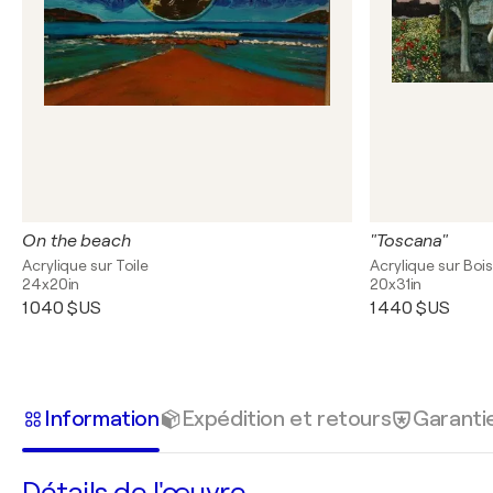
On the beach
"Toscana"
Acrylique sur Toile
Acrylique sur Boi
24x20in
20x31in
1 040 $US
1 440 $US
Information
Expédition et retours
Garanti
Détails de l'œuvre