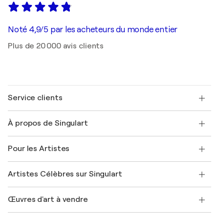
Noté 4,9/5 par les acheteurs du monde entier
Plus de 20 000 avis clients
Service clients
Nous contacter
À propos de Singulart
Expédition
Politique de retour
A propos de nous
Témoignages de clients
Pour les Artistes
FAQ
Offrir une carte cadeau
Sociétés affiliées
Rejoignez notre programme commercial
Rejoindre Singulart en tant qu'artiste
Nos artistes
Mon compte
Artistes Célèbres sur Singulart
Se connecter en tant qu'Artiste
Magazine Singulart
Protection acheteur
Emplois
+33 1 76 44 06 42
Henri Matisse
Découvrez une sélection d'art original
Œuvres d'art à vendre
Marc Chagall
Pablo Picasso
Tableaux à vendre