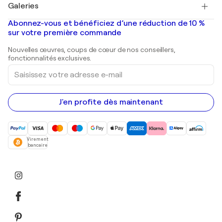
Salvador Dalí
Galeries
Tableaux abstraits à vendre
Banksy
Peintures à l'huile
Mr. Brainwash
Galeries d'art en France
Abonnez-vous et bénéficiez d’une réduction de 10 %
Peintures de paysage
Shepard Fairey
Galeries d'art en Belgique
sur votre première commande
Estampes
Sculptures
Nouvelles œuvres, coups de cœur de nos conseillers,
Peintures acryliques
fonctionnalités exclusives.
Saisissez
votre
adresse
e-
mail
J'en profite dès maintenant
Virement
bancaire