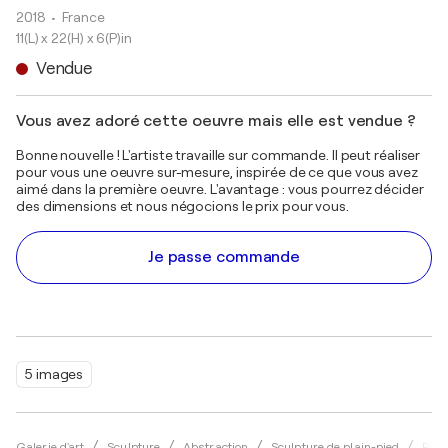
2018
• France
11(L) x 22(H) x 6(P)in
Vendue
Vous avez adoré cette oeuvre mais elle est vendue ?
Bonne nouvelle ! L'artiste travaille sur commande. Il peut réaliser
pour vous une oeuvre sur-mesure, inspirée de ce que vous avez
aimé dans la première oeuvre. L'avantage : vous pourrez décider
des dimensions et nous négocions le prix pour vous.
Je passe commande
5 images
Galerie d'art
Sculpture
Abstraction
Sculpture de plain-pied
Pier