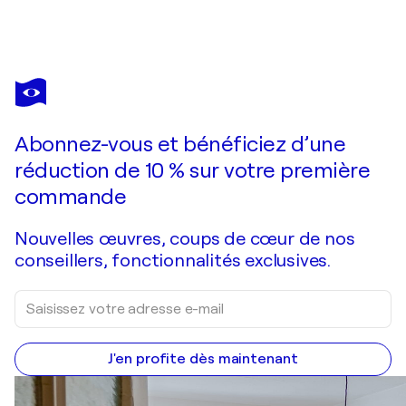
LAURE
POLIN
Vous avez adoré cette oeuvre mais elle est vendue ?
LE PHOENYX
Abonnez-vous et bénéficiez d’une
Je passe commande
réduction de 10 % sur votre première
commande
Nouvelles œuvres, coups de cœur de nos
conseillers, fonctionnalités exclusives.
J'en profite dès maintenant