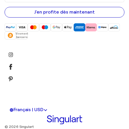
adresse
e-
mail
J'en profite dès maintenant
Virement
bancaire
Français | USD
© 2026 Singulart