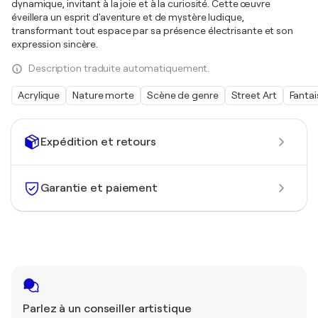
dynamique, invitant à la joie et à la curiosité. Cette œuvre
éveillera un esprit d'aventure et de mystère ludique,
transformant tout espace par sa présence électrisante et son
expression sincère.
Description traduite automatiquement.
Acrylique
Nature morte
Scène de genre
Street Art
Fantai
Expédition et retours
Garantie et paiement
Parlez à un conseiller artistique