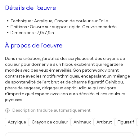
Détails de l'œuvre
Technique
:
Acrylique, Crayon de couleur sur Toile
Finitions
:
Oeuvre sur support rigide. Oeuvre encadrée.
Dimensions
:
7,9x7,9in
À propos de l'oeuvre
Dans ma création, j'ai utilisé des acryliques et des crayons de
couleur pour donner vie à un hibou exubérant qui regarde le
monde avec des yeux émerveillés. Son patchwork vibrant
contraste avec les motifs rythmiques, encapsulant un mélange
de spontanéité de l'art brut et de charme figuratif. Ce hibou,
phare de sagesse, dégage un esprit ludique qui revigore
n'importe quel espace avec son aura décalée et ses couleurs
joyeuses.
Description traduite automatiquement.
Acrylique
Crayon de couleur
Animaux
Art brut
Figuratif