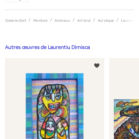
Galerie d'art
Peinture
Animaux
Art brut
Acrylique
Laurentiu
Autres œuvres de
Laurentiu Dimisca