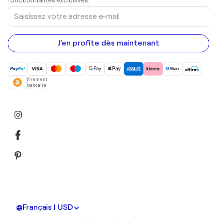
fonctionnalités exclusives.
Saisissez
votre
adresse
e-
mail
J'en profite dès maintenant
Virement
bancaire
Français | USD