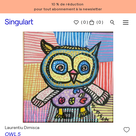
10 % de réduction
pour tout abonnement à la newsletter
(
0
)
( 0 )
1
/
2
Laurentiu Dimisca
OWL 5