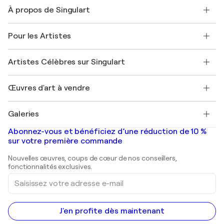
Nous contacter
À propos de Singulart
Expédition
Politique de retour
A propos de nous
Témoignages de clients
Pour les Artistes
FAQ
Offrir une carte cadeau
Sociétés affiliées
Rejoignez notre programme commercial
Rejoindre Singulart en tant qu'artiste
Nos artistes
Mon compte
Artistes Célèbres sur Singulart
Se connecter en tant qu'Artiste
Magazine Singulart
Protection acheteur
Emplois
+33 1 76 44 06 42
Henri Matisse
Découvrez une sélection d'art original
Œuvres d'art à vendre
Marc Chagall
Pablo Picasso
Tableaux à vendre
Salvador Dalí
Galeries
Tableaux abstraits à vendre
Banksy
Peintures à l'huile
Mr. Brainwash
Galeries d'art en France
Abonnez-vous et bénéficiez d’une réduction de 10 %
Peintures de paysage
Shepard Fairey
Galeries d'art en Belgique
sur votre première commande
Estampes
Sculptures
Nouvelles œuvres, coups de cœur de nos conseillers,
Peintures acryliques
fonctionnalités exclusives.
Saisissez
votre
adresse
e-
mail
J'en profite dès maintenant