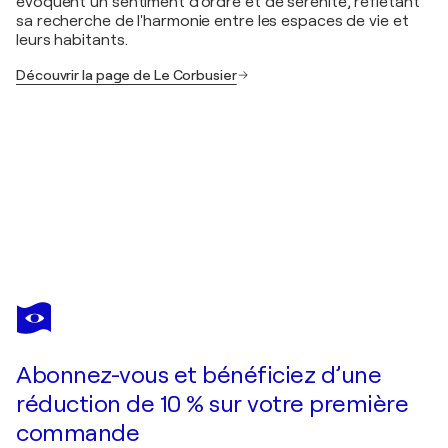
évoquent un sentiment d'ordre et de sérénité, reflétant
sa recherche de l'harmonie entre les espaces de vie et
leurs habitants.
Découvrir la page de Le Corbusier
LE CORBUSIER
Entre-Deux - Titre
390 $US
Faire une offre
Acquérir
Abonnez-vous et bénéficiez d’une
réduction de 10 % sur votre première
commande