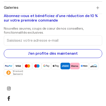
Pablo Picasso
Tableaux à vendre
Salvador Dalí
Galeries
Tableaux abstraits à vendre
Banksy
Peintures à l'huile
Mr. Brainwash
Galeries d'art en France
Abonnez-vous et bénéficiez d’une réduction de 10 %
Peintures de paysage
Shepard Fairey
Galeries d'art en Belgique
sur votre première commande
Estampes
Sculptures
Nouvelles œuvres, coups de cœur de nos conseillers,
Peintures acryliques
fonctionnalités exclusives.
Saisissez
votre
adresse
e-
mail
J'en profite dès maintenant
Virement
bancaire