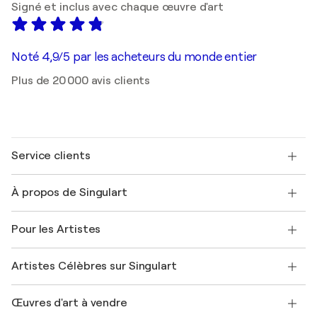
Signé et inclus avec chaque œuvre d'art
Noté 4,9/5 par les acheteurs du monde entier
Plus de 20 000 avis clients
Service clients
Nous contacter
À propos de Singulart
Expédition
Politique de retour
A propos de nous
Témoignages de clients
Pour les Artistes
FAQ
Offrir une carte cadeau
Sociétés affiliées
Rejoignez notre programme commercial
Rejoindre Singulart en tant qu'artiste
Nos artistes
Mon compte
Artistes Célèbres sur Singulart
Se connecter en tant qu'Artiste
Magazine Singulart
Protection acheteur
Emplois
+33 1 76 44 06 42
Henri Matisse
Découvrez une sélection d'art original
Œuvres d'art à vendre
Marc Chagall