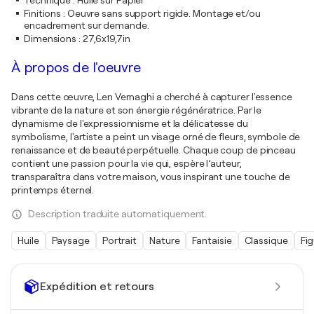
Technique
:
Huile sur Papier
Finitions
:
Oeuvre sans support rigide. Montage et/ou
encadrement sur demande.
Dimensions
:
27,6x19,7in
À propos de l'oeuvre
Dans cette œuvre, Len Vernaghi a cherché à capturer l'essence
vibrante de la nature et son énergie régénératrice. Par le
dynamisme de l'expressionnisme et la délicatesse du
symbolisme, l'artiste a peint un visage orné de fleurs, symbole de
renaissance et de beauté perpétuelle. Chaque coup de pinceau
contient une passion pour la vie qui, espère l’auteur,
transparaîtra dans votre maison, vous inspirant une touche de
printemps éternel.
Description traduite automatiquement.
Huile
Paysage
Portrait
Nature
Fantaisie
Classique
Fig
Expédition et retours