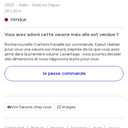
2023
• Italie
•
Huile sur Papier
28 x 20 in
Vendue
Vous avez adoré cette oeuvre mais elle est vendue ?
Bonne nouvelle ! L'artiste travaille sur commande. Il peut réaliser
pour vous une oeuvre sur-mesure, inspirée de ce que vous avez
aimé dans la première oeuvre. L'avantage : vous pourrez décider
des dimensions et nous négocions le prix pour vous.
Je passe commande
Voir l'œuvre chez vous
22 images
Galerie d'art
Peinture
Paysage
Classique
Huile
Len Vernagh