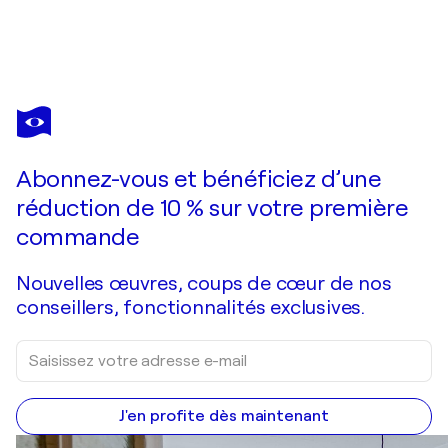
LEN
VERNAGHI
Vous avez adoré cette oeuvre mais elle est vendue ?
La Primavera. Studio n°12
Abonnez-vous et bénéficiez d’une
Je passe commande
réduction de 10 % sur votre première
commande
Nouvelles œuvres, coups de cœur de nos
conseillers, fonctionnalités exclusives.
J'en profite dès maintenant