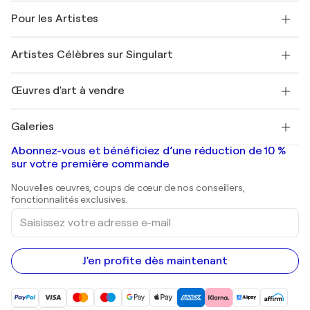
A propos de nous
Témoignages de clients
Pour les Artistes
FAQ
Offrir une carte cadeau
Sociétés affiliées
Rejoignez notre programme commercial
Rejoindre Singulart en tant qu'artiste
Nos artistes
Mon compte
Artistes Célèbres sur Singulart
Se connecter en tant qu'Artiste
Magazine Singulart
Protection acheteur
Emplois
+33 1 76 44 06 42
Henri Matisse
Découvrez une sélection d'art original
Œuvres d'art à vendre
Marc Chagall
Pablo Picasso
Tableaux à vendre
Salvador Dalí
Galeries
Tableaux abstraits à vendre
Banksy
Peintures à l'huile
Mr. Brainwash
Galeries d'art en France
Abonnez-vous et bénéficiez d’une réduction de 10 %
Peintures de paysage
Shepard Fairey
Galeries d'art en Belgique
sur votre première commande
Estampes
Sculptures
Nouvelles œuvres, coups de cœur de nos conseillers,
Peintures acryliques
fonctionnalités exclusives.
Saisissez
votre
adresse
e-
mail
J'en profite dès maintenant