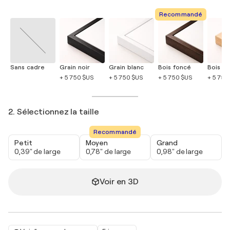
Recommandé
Sans cadre
Grain noir
Grain blanc
Bois foncé
Bois cla
+ 5 750 $US
+ 5 750 $US
+ 5 750 $US
+ 5 750
2. Sélectionnez la taille
Recommandé
Petit
Moyen
Grand
0,39" de large
0,78" de large
0,98" de large
Voir en 3D