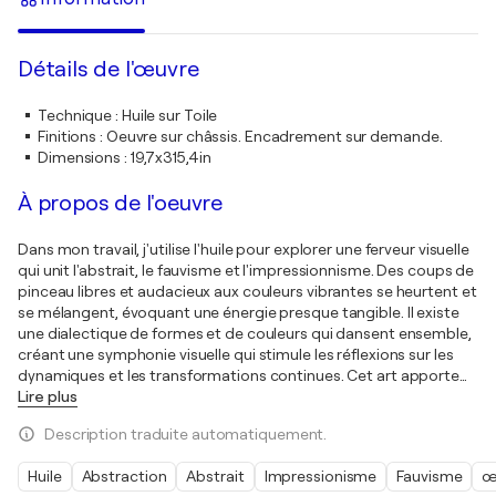
Détails de l'œuvre
Technique
:
Huile sur Toile
Finitions
:
Oeuvre sur châssis. Encadrement sur demande.
Dimensions
:
19,7x315,4in
À propos de l'oeuvre
Dans mon travail, j'utilise l'huile pour explorer une ferveur visuelle
qui unit l'abstrait, le fauvisme et l'impressionnisme. Des coups de
pinceau libres et audacieux aux couleurs vibrantes se heurtent et
se mélangent, évoquant une énergie presque tangible. Il existe
une dialectique de formes et de couleurs qui dansent ensemble,
créant une symphonie visuelle qui stimule les réflexions sur les
dynamiques et les transformations continues. Cet art apporte
…
Lire plus
Description traduite automatiquement.
Huile
Abstraction
Abstrait
Impressionisme
Fauvisme
œ