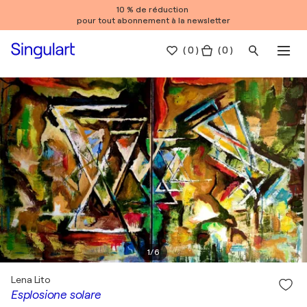
10 % de réduction
pour tout abonnement à la newsletter
(
0
)
( 0 )
1
/
6
Lena Lito
Esplosione solare