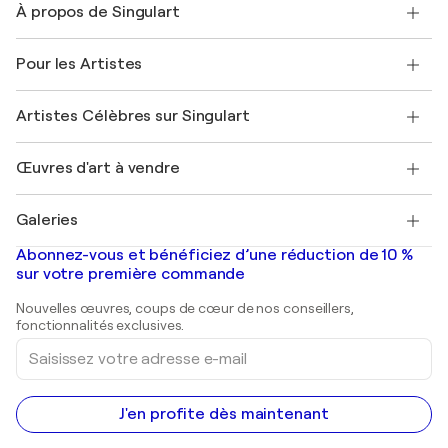
À propos de Singulart
Expédition
Politique de retour
A propos de nous
Témoignages de clients
Pour les Artistes
FAQ
Offrir une carte cadeau
Sociétés affiliées
Rejoignez notre programme commercial
Rejoindre Singulart en tant qu'artiste
Nos artistes
Mon compte
Artistes Célèbres sur Singulart
Se connecter en tant qu'Artiste
Magazine Singulart
Protection acheteur
Emplois
+33 1 76 44 06 42
Henri Matisse
Découvrez une sélection d'art original
Œuvres d'art à vendre
Marc Chagall
Pablo Picasso
Tableaux à vendre
Salvador Dalí
Galeries
Tableaux abstraits à vendre
Banksy
Peintures à l'huile
Mr. Brainwash
Galeries d'art en France
Abonnez-vous et bénéficiez d’une réduction de 10 %
Peintures de paysage
Shepard Fairey
Galeries d'art en Belgique
sur votre première commande
Estampes
Sculptures
Nouvelles œuvres, coups de cœur de nos conseillers,
Peintures acryliques
fonctionnalités exclusives.
Saisissez
votre
adresse
e-
mail
J'en profite dès maintenant