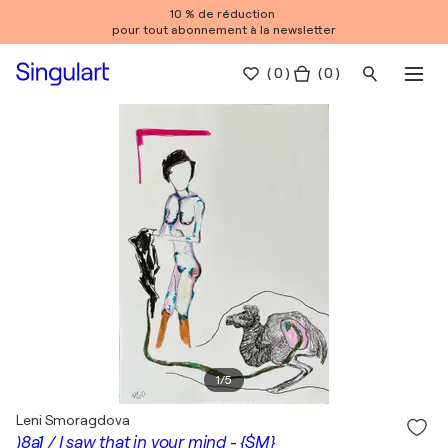
10 % de réduction
pour tout abonnement à la newsletter
(
0
)
( 0 )
1
/
5
Leni Smoragdova
)8a1 / I saw that in your mind - {$M}