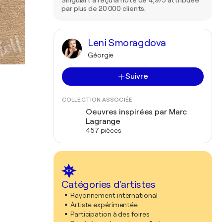
Singulart a reçu la note de 4,9/5 attribuée
par plus de 20 000 clients.
Leni Smoragdova
Géorgie
Suivre
COLLECTION ASSOCIÉE
Oeuvres inspirées par Marc
Lagrange
457 pièces
Catégories d'artistes
Rayonnement international
Artiste expérimentée
Participation à des foires