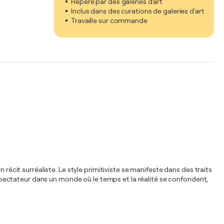
Repéré par des galeries d'art
Inclus dans des curations de galeries d'art
Travaille sur commande
récit surréaliste. Le style primitiviste se manifeste dans des traits
e spectateur dans un monde où le temps et la réalité se confondent,