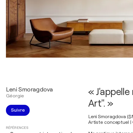
Leni Smoragdova
« J'appelle
Géorgie
Art". »
Suivre
Leni Smoragdova {$
Artiste conceptuel | 
RÉFÉRENCES