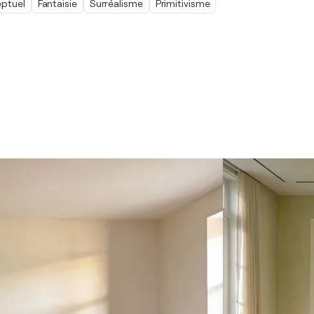
ptuel
Fantaisie
Surréalisme
Primitivisme