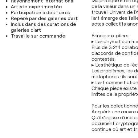
Ma pratique interroge
Rayonnement international
de la valeur dans un
Artiste expérimentée
trouve l'Univers de l
Participation à des foires
l'art émerge des fai
Repéré par des galeries d'art
actes collectifs ano
Inclus dans des curations de
galeries d'art
Principaux piliers :
Travaille sur commande
▸ L'anonymat comme
Plus de 3 214 collab
d'accords de confide
contestés.
▸ L'esthétique de l'é
Les problèmes, les d
métaphores : ils sont
▸ L'art comme fiction
Chaque pièce existe 
limites de la propriét
Pour les collectionne
Acquérir une œuvre d'
Qu'il s'agisse d'une 
document cryptograp
continue où art et t