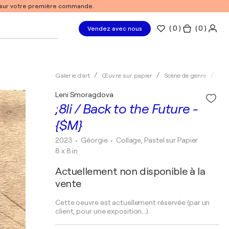
% sur votre première commande.
(
0
)
( 0 )
Vendez avec nous
Galerie d'art
Œuvre sur papier
Scène de genre
Sur
Leni Smoragdova
;8li / Back to the Future -
{$M}
2023
• Géorgie
•
Collage, Pastel sur Papier
8 x 8 in
Actuellement non disponible à la
vente
Cette oeuvre est actuellement réservée (par un
client, pour une exposition...).