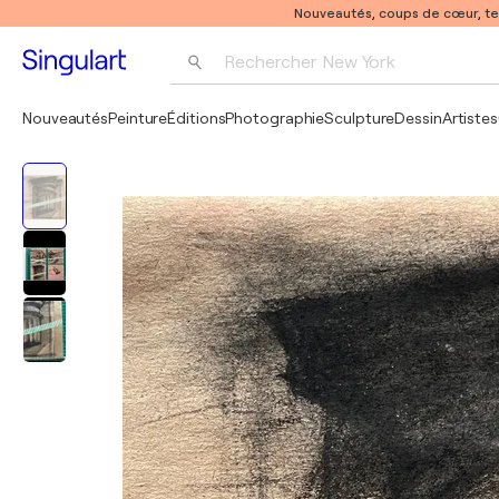
Nouveautés, coups de cœur, t
Rechercher 
New York
Photographie
Nouveautés
Peinture
Éditions
Photographie
Sculpture
Dessin
Artistes
Pop Art
Pablo Picasso