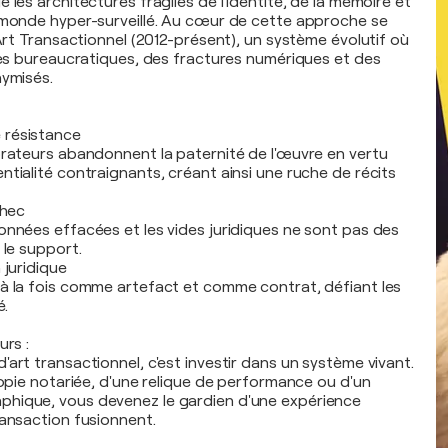
 les architectures fragiles de l'identité, de la mémoire et
 monde hyper-surveillé. Au cœur de cette approche se
'Art Transactionnel (2012-présent), un système évolutif où
lles bureaucratiques, des fractures numériques et des
nymisés.
 résistance
orateurs abandonnent la paternité de l'œuvre en vertu
ntialité contraignants, créant ainsi une ruche de récits
chec
onnées effacées et les vides juridiques ne sont pas des
 le support.
 juridique
à la fois comme artefact et comme contrat, défiant les
é.
urs :
art transactionnel, c'est investir dans un système vivant.
copie notariée, d'une relique de performance ou d'un
hique, vous devenez le gardien d'une expérience
ransaction fusionnent.