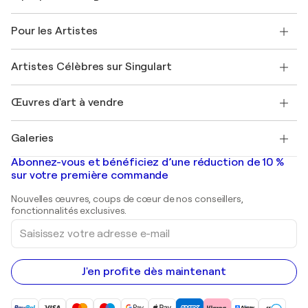
Politique de retour
A propos de nous
Témoignages de clients
Pour les Artistes
FAQ
Offrir une carte cadeau
Sociétés affiliées
Rejoignez notre programme commercial
Rejoindre Singulart en tant qu'artiste
Nos artistes
Mon compte
Artistes Célèbres sur Singulart
Se connecter en tant qu'Artiste
Magazine Singulart
Protection acheteur
Emplois
+33 1 76 44 06 42
Henri Matisse
Découvrez une sélection d'art original
Œuvres d'art à vendre
Marc Chagall
Pablo Picasso
Tableaux à vendre
Salvador Dalí
Galeries
Tableaux abstraits à vendre
Banksy
Peintures à l'huile
Mr. Brainwash
Galeries d'art en France
Abonnez-vous et bénéficiez d’une réduction de 10 %
Peintures de paysage
Shepard Fairey
Galeries d'art en Belgique
sur votre première commande
Estampes
Sculptures
Nouvelles œuvres, coups de cœur de nos conseillers,
Peintures acryliques
fonctionnalités exclusives.
Saisissez
votre
adresse
e-
mail
J'en profite dès maintenant