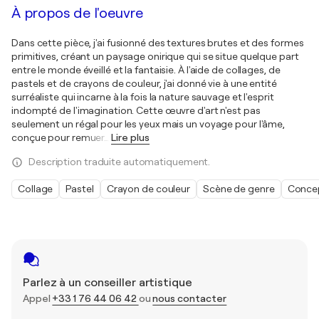
À propos de l'oeuvre
Dans cette pièce, j'ai fusionné des textures brutes et des formes
primitives, créant un paysage onirique qui se situe quelque part
entre le monde éveillé et la fantaisie. À l'aide de collages, de
pastels et de crayons de couleur, j'ai donné vie à une entité
surréaliste qui incarne à la fois la nature sauvage et l'esprit
indompté de l'imagination. Cette œuvre d'art n'est pas
seulement un régal pour les yeux mais un voyage pour l'âme,
conçue pour remuer
…
Lire plus
Description traduite automatiquement.
Collage
Pastel
Crayon de couleur
Scène de genre
Conce
Parlez à un conseiller artistique
Appel
+33 1 76 44 06 42
ou
nous contacter