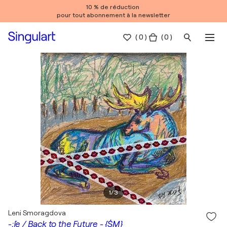
10 % de réduction
pour tout abonnement à la newsletter
(
0
)
( 0 )
1
/
3
Leni Smoragdova
-;[e / Back to the Future - {$M}