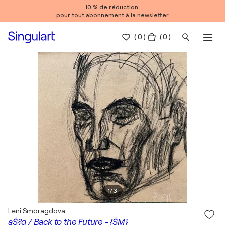
10 % de réduction
pour tout abonnement à la newsletter
(
0
)
( 0 )
1
/
3
Leni Smoragdova
a$?q / Back to the Future - {$M}