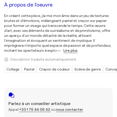
À propos de l'oeuvre
En créant cette pièce, j'ai mis mon âme dans un jeu de textures
brutes et d'émotions, mélangeant pastel et crayon sur papier
pour former un visage qui transcende le temps. Cette œuvre
d'art, avec ses éléments de surréalisme et de primitivisme, offre
un aperçu d'un monde détaché de la réalité, attisant
l'imagination et évoquant un sentiment de mystique. Il
imprègnera n’importe quel espace de passion et de profondeur,
incitant les spectateurs à explorer
…
Lire plus
Description traduite automatiquement.
Collage
Pastel
Crayon de couleur
Scène de genre
Conce
Parlez à un conseiller artistique
Appel
+33 1 76 44 06 42
ou
nous contacter