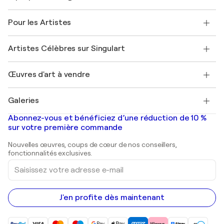
Politique de retour
A propos de nous
Témoignages de clients
Pour les Artistes
FAQ
Offrir une carte cadeau
Sociétés affiliées
Rejoignez notre programme commercial
Rejoindre Singulart en tant qu'artiste
Nos artistes
Mon compte
Artistes Célèbres sur Singulart
Se connecter en tant qu'Artiste
Magazine Singulart
Protection acheteur
Emplois
+33 1 76 44 06 42
Henri Matisse
Découvrez une sélection d'art original
Œuvres d'art à vendre
Marc Chagall
Pablo Picasso
Tableaux à vendre
Salvador Dalí
Galeries
Tableaux abstraits à vendre
Banksy
Peintures à l'huile
Mr. Brainwash
Galeries d'art en France
Abonnez-vous et bénéficiez d’une réduction de 10 %
Peintures de paysage
Shepard Fairey
Galeries d'art en Belgique
sur votre première commande
Estampes
Sculptures
Nouvelles œuvres, coups de cœur de nos conseillers,
Peintures acryliques
fonctionnalités exclusives.
Saisissez
votre
adresse
e-
mail
J'en profite dès maintenant