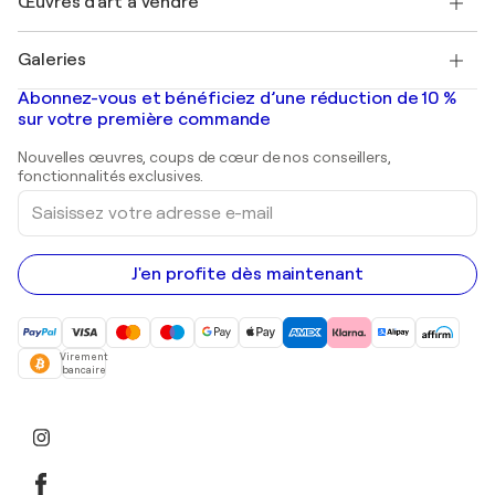
Œuvres d'art à vendre
Marc Chagall
Pablo Picasso
Tableaux à vendre
Salvador Dalí
Galeries
Tableaux abstraits à vendre
Banksy
Peintures à l'huile
Mr. Brainwash
Galeries d'art en France
Abonnez-vous et bénéficiez d’une réduction de 10 %
Peintures de paysage
Shepard Fairey
Galeries d'art en Belgique
sur votre première commande
Estampes
Sculptures
Nouvelles œuvres, coups de cœur de nos conseillers,
Peintures acryliques
fonctionnalités exclusives.
Saisissez
votre
adresse
e-
mail
J'en profite dès maintenant
Virement
bancaire