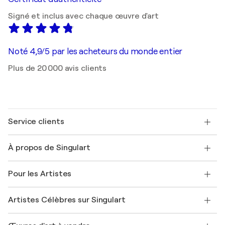
Signé et inclus avec chaque œuvre d'art
Noté 4,9/5 par les acheteurs du monde entier
Plus de 20 000 avis clients
Service clients
Nous contacter
À propos de Singulart
Expédition
Politique de retour
A propos de nous
Témoignages de clients
Pour les Artistes
FAQ
Offrir une carte cadeau
Sociétés affiliées
Rejoignez notre programme commercial
Rejoindre Singulart en tant qu'artiste
Nos artistes
Mon compte
Artistes Célèbres sur Singulart
Se connecter en tant qu'Artiste
Magazine Singulart
Protection acheteur
Emplois
+33 1 76 44 06 42
Henri Matisse
Découvrez une sélection d'art original