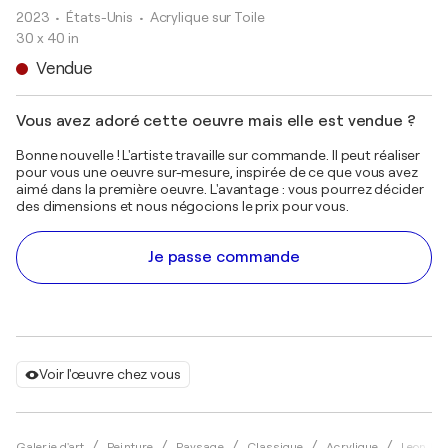
2023
• États-Unis
•
Acrylique sur Toile
30 x 40 in
Vendue
Vous avez adoré cette oeuvre mais elle est vendue ?
Bonne nouvelle ! L'artiste travaille sur commande. Il peut réaliser
pour vous une oeuvre sur-mesure, inspirée de ce que vous avez
aimé dans la première oeuvre. L'avantage : vous pourrez décider
des dimensions et nous négocions le prix pour vous.
Je passe commande
Voir l'œuvre chez vous
Galerie d'art
Peinture
Paysage
Classique
Acrylique
Leon De