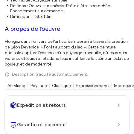
Technique
:
Acrylique sur Toile
Finitions
:
Oeuvre sur châssis. Prête à être accrochée.
Encadrement sur demande.
Dimensions
:
30x40in
À propos de l'oeuvre
Plongez dans l'univers de l'art contemporain à travers la création
de Léon Devenice, « Forêt au bord du lac ». Cette peinture
originale capture l'essence d'un paysage tranquille, où les arbres
vibrants et leurs reflets dans l'eau insufflent à la scène un éclat de
couleur et de modernité.
Description traduite automatiquement.
Acrylique
Paysage
Classique
Expressionnisme
Impressio
Expédition et retours
Garantie et paiement