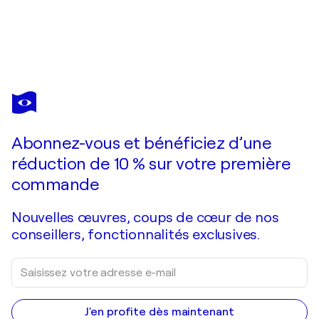
LEON
DEVENICE
Vous avez adoré cette oeuvre mais elle est vendue ?
Colorful Forest Lake
Abonnez-vous et bénéficiez d’une
Je passe commande
réduction de 10 % sur votre première
commande
Nouvelles œuvres, coups de cœur de nos
conseillers, fonctionnalités exclusives.
J'en profite dès maintenant