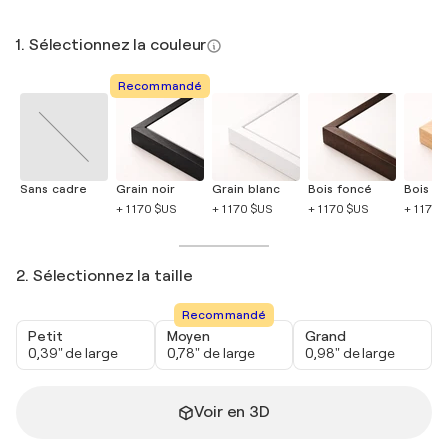
1. Sélectionnez la couleur
Recommandé
Sans cadre
Grain noir
Grain blanc
Bois foncé
Bois cla
+ 1 170 $US
+ 1 170 $US
+ 1 170 $US
+ 1 170 
2. Sélectionnez la taille
Recommandé
Petit
Moyen
Grand
0,39" de large
0,78" de large
0,98" de large
Voir en 3D