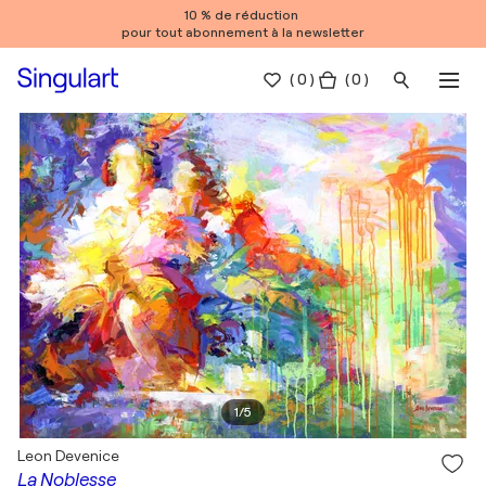
10 % de réduction
pour tout abonnement à la newsletter
(
0
)
( 0 )
1
/
5
Leon Devenice
La Noblesse