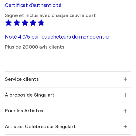
Certificat d'authenticité
Signé et inclus avec chaque œuvre d'art
Noté 4,9/5 par les acheteurs du monde entier
Plus de 20 000 avis clients
Service clients
Nous contacter
À propos de Singulart
Expédition
Politique de retour
A propos de nous
Témoignages de clients
Pour les Artistes
FAQ
Offrir une carte cadeau
Sociétés affiliées
Rejoignez notre programme commercial
Rejoindre Singulart en tant qu'artiste
Nos artistes
Mon compte
Artistes Célèbres sur Singulart
Se connecter en tant qu'Artiste
Magazine Singulart
Protection acheteur
Emplois
+33 1 76 44 06 42