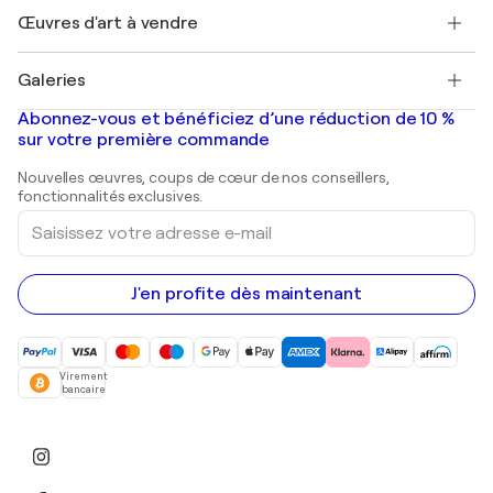
Henri Matisse
Découvrez une sélection d'art original
Œuvres d'art à vendre
Marc Chagall
Pablo Picasso
Tableaux à vendre
Salvador Dalí
Galeries
Tableaux abstraits à vendre
Banksy
Peintures à l'huile
Mr. Brainwash
Galeries d'art en France
Abonnez-vous et bénéficiez d’une réduction de 10 %
Peintures de paysage
Shepard Fairey
Galeries d'art en Belgique
sur votre première commande
Estampes
Sculptures
Nouvelles œuvres, coups de cœur de nos conseillers,
Peintures acryliques
fonctionnalités exclusives.
Saisissez
votre
adresse
e-
mail
J'en profite dès maintenant
Virement
bancaire