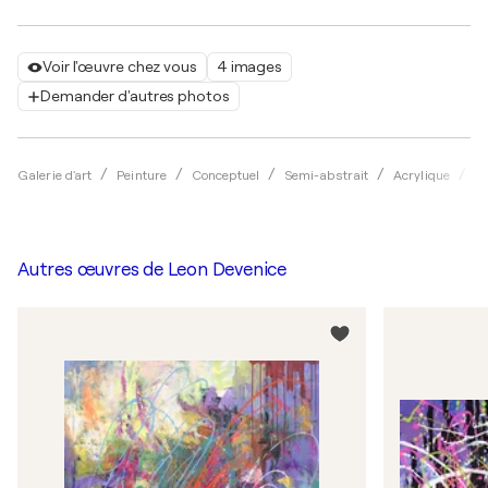
Voir l'œuvre chez vous
4 images
Demander d'autres photos
Galerie d'art
Peinture
Conceptuel
Semi-abstrait
Acrylique
Le
Autres œuvres de
Leon Devenice