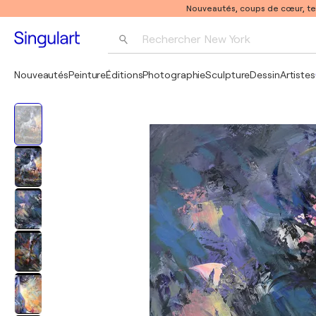
Nouveautés, coups de cœur, t
Rechercher 
New York
Photographie
Nouveautés
Peinture
Éditions
Photographie
Sculpture
Dessin
Artistes
Pop Art
Pablo Picasso