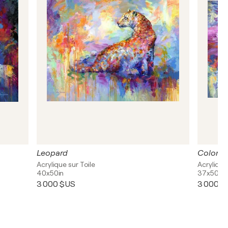
Leopard
Colorfu
Acrylique sur Toile
Acrylique,
40x50in
37x50in
3 000 $US
3 000 $