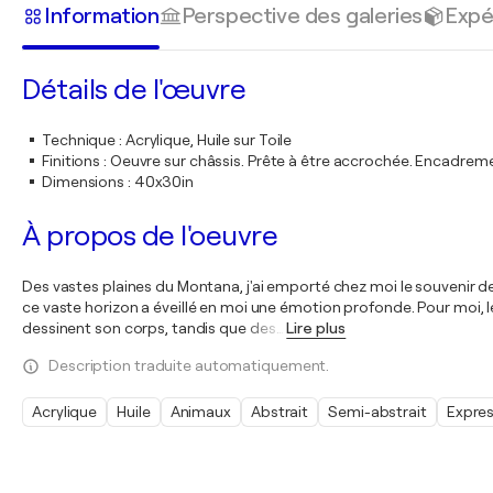
Information
Perspective des galeries
Expé
Détails de l'œuvre
Technique
:
Acrylique, Huile sur Toile
Finitions
:
Oeuvre sur châssis. Prête à être accrochée. Encadre
Dimensions
:
40x30in
À propos de l'oeuvre
Des vastes plaines du Montana, j'ai emporté chez moi le souvenir de c
ce vaste horizon a éveillé en moi une émotion profonde. Pour moi, le
dessinent son corps, tandis que des
…
Lire plus
Description traduite automatiquement.
Acrylique
Huile
Animaux
Abstrait
Semi-abstrait
Expre