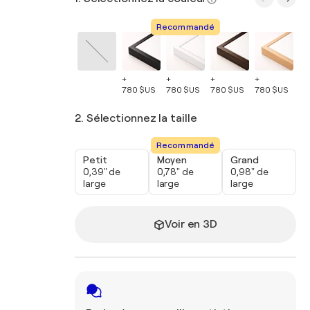
Recommandé
+
+
+
+
+
780 $US
780 $US
780 $US
780 $US
78
2. Sélectionnez la taille
Recommandé
Petit
Moyen
Grand
0,39" de
0,78" de
0,98" de
large
large
large
Voir en 3D