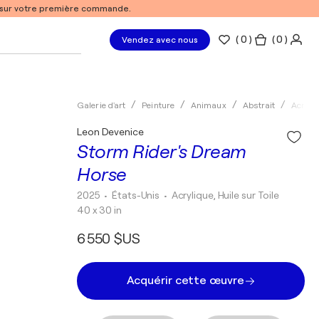
% sur votre première commande.
(
0
)
( 0 )
Vendez avec nous
Galerie d'art
Peinture
Animaux
Abstrait
Acryli
Leon Devenice
Storm Rider's Dream
Horse
2025
• États-Unis
•
Acrylique, Huile sur Toile
40 x 30 in
6 550 $US
Acquérir cette œuvre