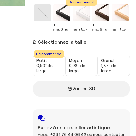
Recommandé
+
+
+
+
+
560 $US
560 $US
560 $US
560 $US
56
2. Sélectionnez la taille
Recommandé
Petit
Moyen
Grand
0,59" de
0,98" de
1,37" de
large
large
large
Voir en 3D
Parlez à un conseiller artistique
Appel
+33 1 76 44 06 42
ou
nous contacter