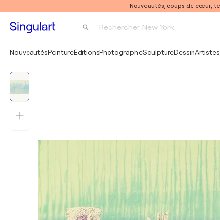
Nouveautés, coups de cœur, t
Rechercher 
New York
Photographie
Nouveautés
Peinture
Éditions
Photographie
Sculpture
Dessin
Artistes
Pop Art
Pablo Picasso