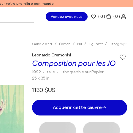
% sur votre première commande.
(
0
)
( 0 )
Vendez avec nous
Galerie d'art
Édition
Nu
Figuratif
Lithographie
Leonardo Cremonini
Composition pour les JO
1992
• Italie
•
Lithographie sur Papier
25 x 35 in
1 130 $US
Acquérir cette œuvre