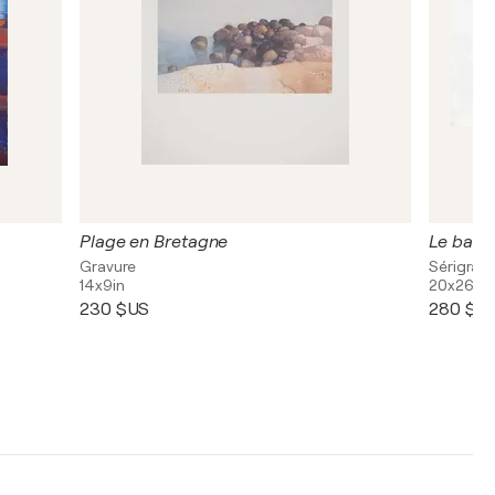
Plage en Bretagne
Le band
Gravure
Sérigrap
14x9in
20x26in
230 $US
280 $U