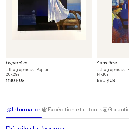
Hyperrêve
Sans titre
Lithographie sur Papier
Lithographie sur 
20x21in
14x10in
1 180 $US
660 $US
Information
Expédition et retours
Garanti
Détails de l'œuvre