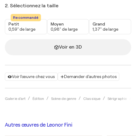
2. Sélectionnez la taille
Recommandé
Petit
Moyen
Grand
0,59" de large
0,98" de large
1,37" de large
Voir en 3D
Voir l'œuvre chez vous
Demander d'autres photos
Galerie d'art
Édition
Scène de genre
Classique
Sérigraphie
L
Autres œuvres de
Leonor Fini