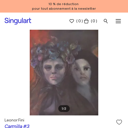
10 % de réduction
pour tout abonnement à la newsletter
(
0
)
( 0 )
1
/
2
Leonor Fini
Carmilla #3