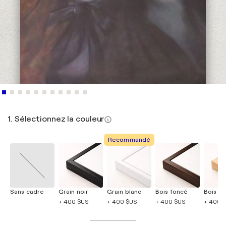
1. Sélectionnez la couleur
Recommandé
Sans cadre
Grain noir
Grain blanc
Bois foncé
Bois cla
+ 400 $US
+ 400 $US
+ 400 $US
+ 400 