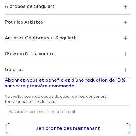
Nous contacter
À propos de Singulart
Expédition
Politique de retour
A propos de nous
Témoignages de clients
Pour les Artistes
FAQ
Offrir une carte cadeau
Sociétés affiliées
Rejoignez notre programme commercial
Rejoindre Singulart en tant qu'artiste
Nos artistes
Mon compte
Artistes Célèbres sur Singulart
Se connecter en tant qu'Artiste
Magazine Singulart
Protection acheteur
Emplois
+33 1 76 44 06 42
Henri Matisse
Découvrez une sélection d'art original
Œuvres d'art à vendre
Marc Chagall
Pablo Picasso
Tableaux à vendre
Salvador Dalí
Galeries
Tableaux abstraits à vendre
Banksy
Peintures à l'huile
Mr. Brainwash
Galeries d'art en France
Abonnez-vous et bénéficiez d’une réduction de 10 %
Peintures de paysage
Shepard Fairey
Galeries d'art en Belgique
sur votre première commande
Estampes
Sculptures
Nouvelles œuvres, coups de cœur de nos conseillers,
Peintures acryliques
fonctionnalités exclusives.
Saisissez
votre
adresse
e-
mail
J'en profite dès maintenant