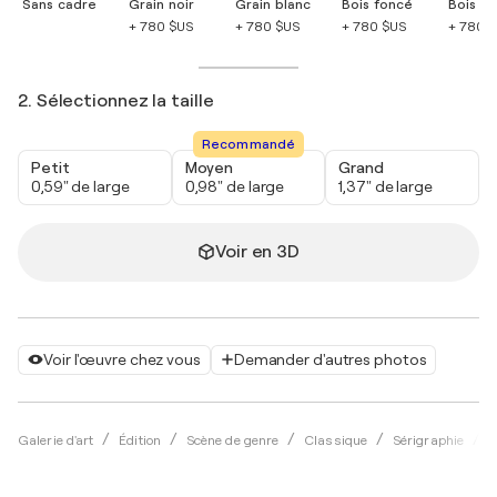
Sans cadre
Grain noir
Grain blanc
Bois foncé
Bois cla
+ 780 $US
+ 780 $US
+ 780 $US
+ 780 
2. Sélectionnez la taille
Recommandé
Petit
Moyen
Grand
0,59" de large
0,98" de large
1,37" de large
Voir en 3D
Voir l'œuvre chez vous
Demander d'autres photos
Galerie d'art
Édition
Scène de genre
Classique
Sérigraphie
L