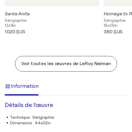
Santa Anita
Homage to 
Sérigraphie
Sérigraphie
13x11in
18x28in
1 020 $US
380 $US
Voir toutes les œuvres de LeRoy Neiman
Information
Détails de l'œuvre
Technique
:
Sérigraphie
Dimensions
:
44x32in