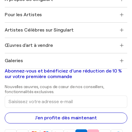
Politique de retour
A propos de nous
Témoignages de clients
Pour les Artistes
FAQ
Offrir une carte cadeau
Sociétés affiliées
Rejoignez notre programme commercial
Rejoindre Singulart en tant qu'artiste
Nos artistes
Mon compte
Artistes Célèbres sur Singulart
Se connecter en tant qu'Artiste
Magazine Singulart
Protection acheteur
Emplois
+33 1 76 44 06 42
Henri Matisse
Découvrez une sélection d'art original
Œuvres d'art à vendre
Marc Chagall
Pablo Picasso
Tableaux à vendre
Salvador Dalí
Galeries
Tableaux abstraits à vendre
Banksy
Peintures à l'huile
Mr. Brainwash
Galeries d'art en France
Abonnez-vous et bénéficiez d’une réduction de 10 %
Peintures de paysage
Shepard Fairey
Galeries d'art en Belgique
sur votre première commande
Estampes
Sculptures
Nouvelles œuvres, coups de cœur de nos conseillers,
Peintures acryliques
fonctionnalités exclusives.
Saisissez
votre
adresse
e-
mail
J'en profite dès maintenant