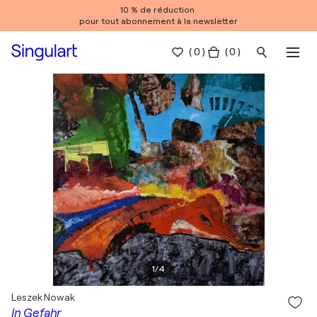
10 % de réduction
pour tout abonnement à la newsletter
(
0
)
( 0 )
1
/
4
Leszek Nowak
In Gefahr