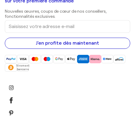
Galeries d'art en Belgique
sur votre première commande
Estampes
Sculptures
Nouvelles œuvres, coups de cœur de nos conseillers,
Peintures acryliques
fonctionnalités exclusives.
Saisissez
votre
adresse
e-
mail
J'en profite dès maintenant
Virement
bancaire