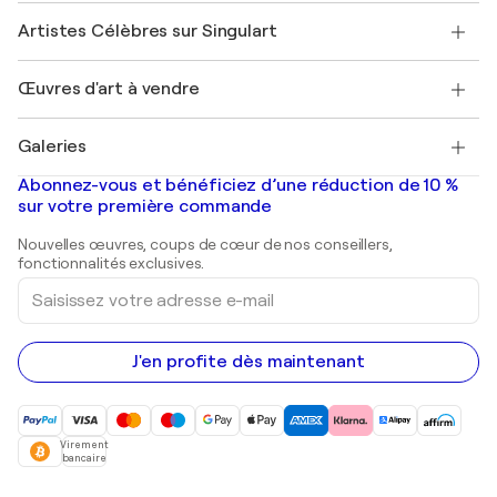
Rejoignez notre programme commercial
Rejoindre Singulart en tant qu'artiste
Nos artistes
Mon compte
Artistes Célèbres sur Singulart
Se connecter en tant qu'Artiste
Magazine Singulart
Protection acheteur
Emplois
+33 1 76 44 06 42
Henri Matisse
Découvrez une sélection d'art original
Œuvres d'art à vendre
Marc Chagall
Pablo Picasso
Tableaux à vendre
Salvador Dalí
Galeries
Tableaux abstraits à vendre
Banksy
Peintures à l'huile
Mr. Brainwash
Galeries d'art en France
Abonnez-vous et bénéficiez d’une réduction de 10 %
Peintures de paysage
Shepard Fairey
Galeries d'art en Belgique
sur votre première commande
Estampes
Sculptures
Nouvelles œuvres, coups de cœur de nos conseillers,
Peintures acryliques
fonctionnalités exclusives.
Saisissez
votre
adresse
e-
mail
J'en profite dès maintenant
Virement
bancaire