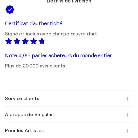
Détails de livraison
Certificat d'authenticité
Signé et inclus avec chaque œuvre d'art
Noté 4,9/5 par les acheteurs du monde entier
Plus de 20 000 avis clients
Service clients
Nous contacter
À propos de Singulart
Expédition
Politique de retour
A propos de nous
Témoignages de clients
Pour les Artistes
FAQ
Offrir une carte cadeau
Sociétés affiliées