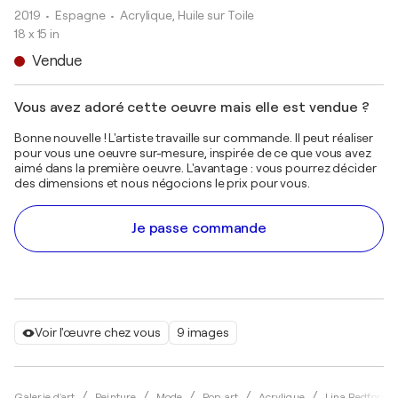
2019
• Espagne
•
Acrylique, Huile sur Toile
18 x 15 in
Vendue
Vous avez adoré cette oeuvre mais elle est vendue ?
Bonne nouvelle ! L'artiste travaille sur commande. Il peut réaliser
pour vous une oeuvre sur-mesure, inspirée de ce que vous avez
aimé dans la première oeuvre. L'avantage : vous pourrez décider
des dimensions et nous négocions le prix pour vous.
Je passe commande
Voir l'œuvre chez vous
9 images
Galerie d'art
Peinture
Mode
Pop art
Acrylique
Lina Redford