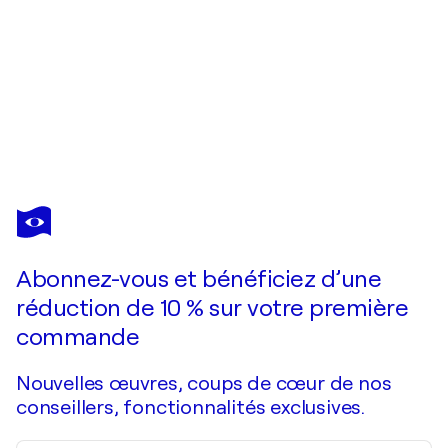
LINA
REDFORD
Vous avez adoré cette oeuvre mais elle est vendue ?
AMOR vol.2
Abonnez-vous et bénéficiez d’une
Je passe commande
réduction de 10 % sur votre première
commande
Nouvelles œuvres, coups de cœur de nos
conseillers, fonctionnalités exclusives.