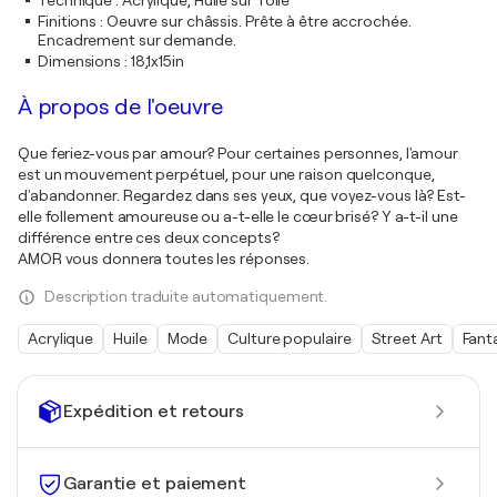
Technique
:
Acrylique, Huile sur Toile
Finitions
:
Oeuvre sur châssis. Prête à être accrochée.
Encadrement sur demande.
Dimensions
:
18,1x15in
À propos de l'oeuvre
Que feriez-vous par amour? Pour certaines personnes, l'amour
est un mouvement perpétuel, pour une raison quelconque,
d'abandonner. Regardez dans ses yeux, que voyez-vous là? Est-
elle follement amoureuse ou a-t-elle le cœur brisé? Y a-t-il une
différence entre ces deux concepts?
AMOR vous donnera toutes les réponses.
Description traduite automatiquement.
Acrylique
Huile
Mode
Culture populaire
Street Art
Fanta
Expédition et retours
Garantie et paiement