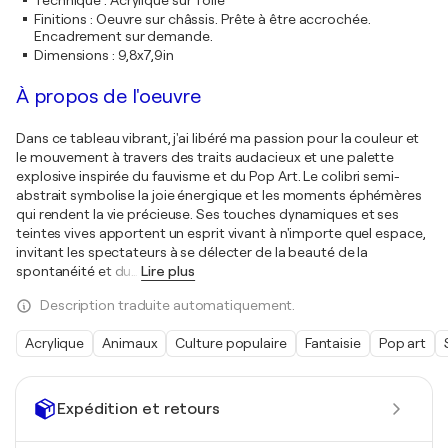
Technique
:
Acrylique sur Toile
Finitions
:
Oeuvre sur châssis. Prête à être accrochée.
Encadrement sur demande.
Dimensions
:
9,8x7,9in
À propos de l'oeuvre
Dans ce tableau vibrant, j'ai libéré ma passion pour la couleur et
le mouvement à travers des traits audacieux et une palette
explosive inspirée du fauvisme et du Pop Art. Le colibri semi-
abstrait symbolise la joie énergique et les moments éphémères
qui rendent la vie précieuse. Ses touches dynamiques et ses
teintes vives apportent un esprit vivant à n'importe quel espace,
invitant les spectateurs à se délecter de la beauté de la
spontanéité et du
…
Lire plus
Description traduite automatiquement.
Acrylique
Animaux
Culture populaire
Fantaisie
Pop art
Expédition et retours