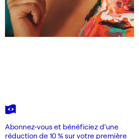
LINA
REDFORD
Vous avez adoré cette oeuvre mais elle est vendue ?
Indigo
Abonnez-vous et bénéficiez d’une
Je passe commande
réduction de 10 % sur votre première