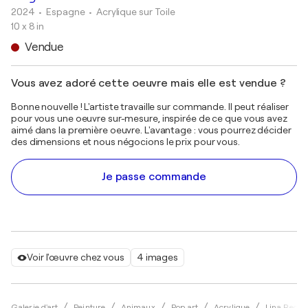
2024
• Espagne
•
Acrylique sur Toile
10 x 8 in
Vendue
Vous avez adoré cette oeuvre mais elle est vendue ?
Bonne nouvelle ! L'artiste travaille sur commande. Il peut réaliser
pour vous une oeuvre sur-mesure, inspirée de ce que vous avez
aimé dans la première oeuvre. L'avantage : vous pourrez décider
des dimensions et nous négocions le prix pour vous.
Je passe commande
Voir l'œuvre chez vous
4 images
Galerie d'art
Peinture
Animaux
Pop art
Acrylique
Lina Redfo