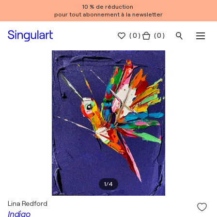
10 % de réduction
pour tout abonnement à la newsletter
(
0
)
( 0 )
1
/
4
Lina Redford
Indigo