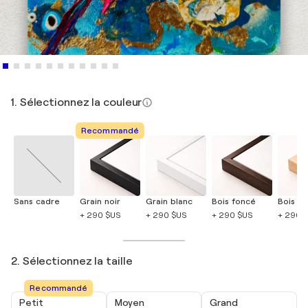
1. Sélectionnez la couleur
Recommandé
Sans cadre
Grain noir
Grain blanc
Bois foncé
Bois cla
+ 290 $US
+ 290 $US
+ 290 $US
+ 290 
2. Sélectionnez la taille
Recommandé
Petit
Moyen
Grand