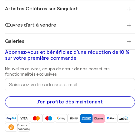
Rejoignez notre programme commercial
Rejoindre Singulart en tant qu'artiste
Nos artistes
Mon compte
Artistes Célèbres sur Singulart
Se connecter en tant qu'Artiste
Magazine Singulart
Protection acheteur
Emplois
+33 1 76 44 06 42
Henri Matisse
Découvrez une sélection d'art original
Œuvres d'art à vendre
Marc Chagall
Pablo Picasso
Tableaux à vendre
Salvador Dalí
Galeries
Tableaux abstraits à vendre
Banksy
Peintures à l'huile
Mr. Brainwash
Galeries d'art en France
Abonnez-vous et bénéficiez d’une réduction de 10 %
Peintures de paysage
Shepard Fairey
Galeries d'art en Belgique
sur votre première commande
Estampes
Sculptures
Nouvelles œuvres, coups de cœur de nos conseillers,
Peintures acryliques
fonctionnalités exclusives.
Saisissez
votre
adresse
e-
mail
J'en profite dès maintenant
Virement
bancaire