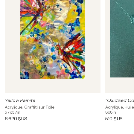
Yellow Painite
“Oxidised Co
Acrylique, Graffiti sur Toile
Acrylique, Huile
57x37in
8x8in
6 620 $US
510 $US