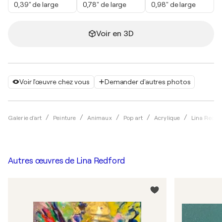
0,39" de large
0,78" de large
0,98" de large
Voir en 3D
Voir l'œuvre chez vous
Demander d'autres photos
Galerie d'art
Peinture
Animaux
Pop art
Acrylique
Lina Redfo
Autres œuvres de
Lina Redford