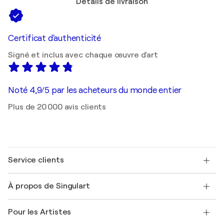
Détails de livraison
Certificat d'authenticité
Signé et inclus avec chaque œuvre d'art
Noté 4,9/5 par les acheteurs du monde entier
Plus de 20 000 avis clients
Service clients
Nous contacter
À propos de Singulart
Expédition
Politique de retour
A propos de nous
Témoignages de clients
Pour les Artistes
FAQ
Offrir une carte cadeau
Sociétés affiliées