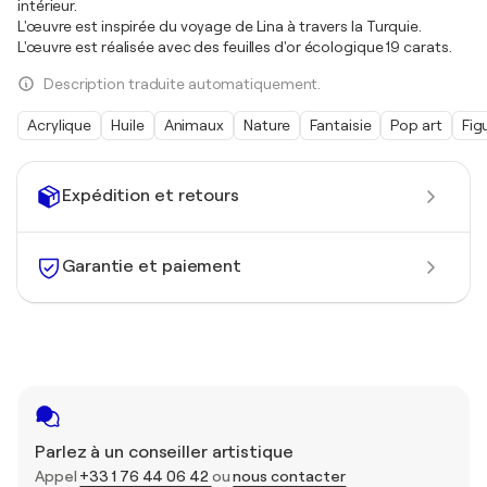
intérieur.
L'œuvre est inspirée du voyage de Lina à travers la Turquie.
L'œuvre est réalisée avec des feuilles d'or écologique 19 carats.
Description traduite automatiquement.
Acrylique
Huile
Animaux
Nature
Fantaisie
Pop art
Fig
Expédition et retours
Garantie et paiement
Parlez à un conseiller artistique
Appel
+33 1 76 44 06 42
ou
nous contacter