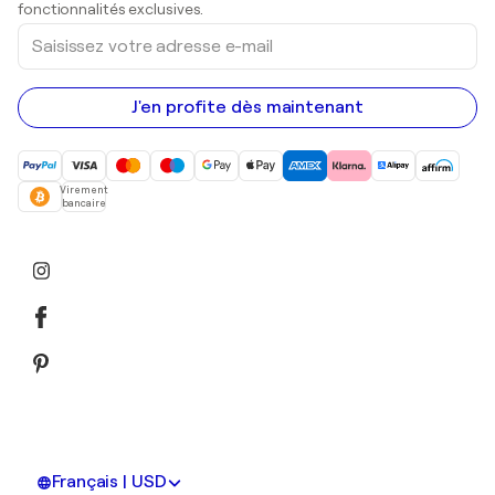
Peintures acryliques
fonctionnalités exclusives.
Saisissez
votre
adresse
e-
mail
J'en profite dès maintenant
Virement
bancaire
Français | USD