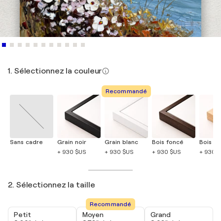
1. Sélectionnez la couleur
Recommandé
Sans cadre
Grain noir
Grain blanc
Bois foncé
Bois cla
+ 930 $US
+ 930 $US
+ 930 $US
+ 930 
2. Sélectionnez la taille
Recommandé
Petit
Moyen
Grand