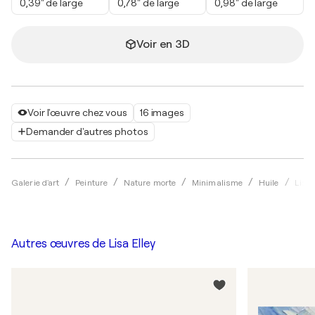
0,39" de large
0,78" de large
0,98" de large
Voir en 3D
Voir l'œuvre chez vous
16 images
Demander d'autres photos
Galerie d'art
Peinture
Nature morte
Minimalisme
Huile
Lisa 
Autres œuvres de
Lisa Elley