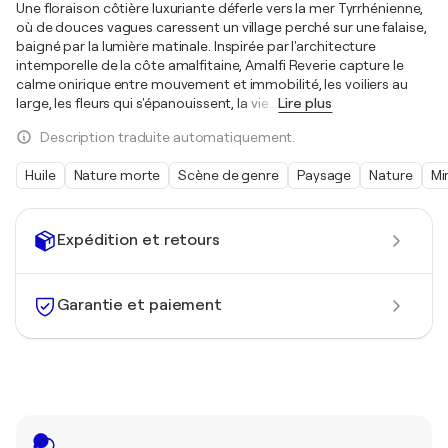
Une floraison côtière luxuriante déferle vers la mer Tyrrhénienne,
où de douces vagues caressent un village perché sur une falaise,
baigné par la lumière matinale. Inspirée par l'architecture
intemporelle de la côte amalfitaine, Amalfi Reverie capture le
calme onirique entre mouvement et immobilité, les voiliers au
large, les fleurs qui s'épanouissent, la vie
…
Lire plus
Description traduite automatiquement.
Huile
Nature morte
Scène de genre
Paysage
Nature
Mi
Expédition et retours
Garantie et paiement