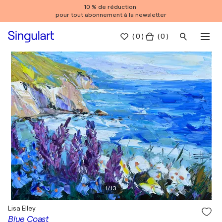
10 % de réduction
pour tout abonnement à la newsletter
(
0
)
( 0 )
1
/
13
Lisa Elley
Blue Coast