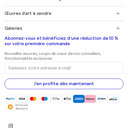
Magazine Singulart
Protection acheteur
Emplois
+33 1 76 44 06 42
Henri Matisse
Découvrez une sélection d'art original
Œuvres d'art à vendre
Marc Chagall
Pablo Picasso
Tableaux à vendre
Salvador Dalí
Galeries
Tableaux abstraits à vendre
Banksy
Peintures à l'huile
Mr. Brainwash
Galeries d'art en France
Abonnez-vous et bénéficiez d’une réduction de 10 %
Peintures de paysage
Shepard Fairey
Galeries d'art en Belgique
sur votre première commande
Estampes
Sculptures
Nouvelles œuvres, coups de cœur de nos conseillers,
Peintures acryliques
fonctionnalités exclusives.
Saisissez
votre
adresse
e-
mail
J'en profite dès maintenant
Virement
bancaire