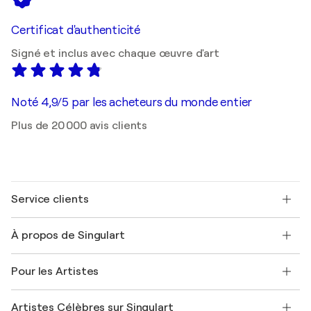
Certificat d'authenticité
Signé et inclus avec chaque œuvre d'art
Noté 4,9/5 par les acheteurs du monde entier
Plus de 20 000 avis clients
Service clients
Nous contacter
À propos de Singulart
Expédition
Politique de retour
A propos de nous
Témoignages de clients
Pour les Artistes
FAQ
Offrir une carte cadeau
Sociétés affiliées
Rejoignez notre programme commercial
Rejoindre Singulart en tant qu'artiste
Nos artistes
Mon compte
Artistes Célèbres sur Singulart
Se connecter en tant qu'Artiste