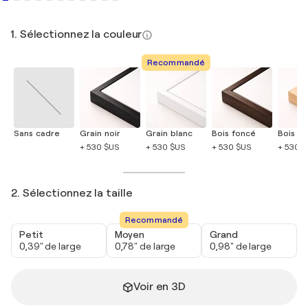
1. Sélectionnez la couleur
Recommandé
Sans cadre
Grain noir
Grain blanc
Bois foncé
Bois cla
+ 530 $US
+ 530 $US
+ 530 $US
+ 530 
2. Sélectionnez la taille
Recommandé
Petit
Moyen
Grand
0,39" de large
0,78" de large
0,98" de large
Voir en 3D