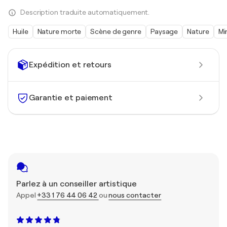
Description traduite automatiquement.
Huile
Nature morte
Scène de genre
Paysage
Nature
Mi
Expédition et retours
Garantie et paiement
Parlez à un conseiller artistique
Appel
+33 1 76 44 06 42
ou
nous contacter