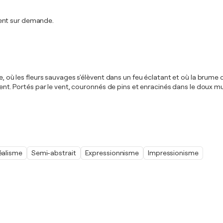
ment sur demande.
le, où les fleurs sauvages s'élèvent dans un feu éclatant et où la brum
nnent. Portés par le vent, couronnés de pins et enracinés dans le doux m
éalisme
Semi-abstrait
Expressionnisme
Impressionisme