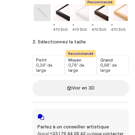
Recommandé
+
+
+
+
+
470 $US
470 $US
470 $US
470 $US
47
2. Sélectionnez la taille
Recommandé
Petit
Moyen
Grand
0,39" de
0,78" de
0,98" de
large
large
large
Voir en 3D
Parlez à un conseiller artistique
Appel
+33 1 76 44 06 42
ou
nous contacter