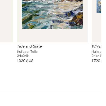
Tide and Slate
Whisper
Huile sur Toile
Huile sur 
24x24in
24x48in
1 320 $US
1 720 $