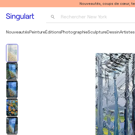
Nouveautés, coups de cœur, t
Rechercher 
New York
Photographie
Nouveautés
Peinture
Éditions
Photographie
Sculpture
Dessin
Artistes
Pop Art
Pablo Picasso