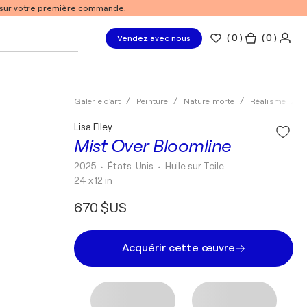
% sur votre première commande.
(
0
)
( 0 )
Vendez avec nous
Galerie d'art
Peinture
Nature morte
Réalisme
H
Lisa Elley
Mist Over Bloomline
2025
• États-Unis
•
Huile sur Toile
24 x 12 in
670 $US
Acquérir cette œuvre