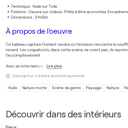
Technique
:
Huile sur Toile
Finitions
:
Oeuvre sur châssis. Prête à être accrochée. Encadre
Dimensions
:
24x12in
À propos de l'oeuvre
Ce tableau capture l'instant tendre où l'éclosion rencontre le souff
revient. Les coquelicots, dans cette scène, ne crient pas ; ils rayo
l'accomplissement.
Avec sa riche texture
…
Lire plus
Description traduite automatiquement.
Huile
Nature morte
Scène de genre
Paysage
Nature
R
Découvrir dans des intérieurs
Pièce