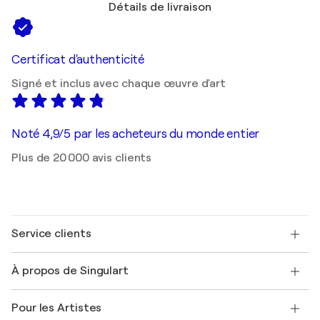
Détails de livraison
Certificat d'authenticité
Signé et inclus avec chaque œuvre d'art
Noté 4,9/5 par les acheteurs du monde entier
Plus de 20 000 avis clients
Service clients
Nous contacter
À propos de Singulart
Expédition
Politique de retour
A propos de nous
Témoignages de clients
Pour les Artistes
FAQ
Offrir une carte cadeau