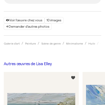
Voir l'œuvre chez vous
10 images
Demander d'autres photos
Galerie d'art
Peinture
Scène de genre
Minimalisme
Huile
Lis
Autres œuvres de
Lisa Elley