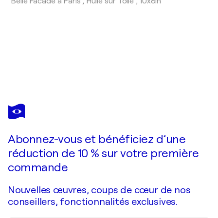
"Belle Facade a Paris",
Huile sur Toile
,
10x8in
LISA ELLEY
Shoreline Stillness
570 $US
Faire une offre
Acquérir
Abonnez-vous et bénéficiez d’une
réduction de 10 % sur votre première
commande
Nouvelles œuvres, coups de cœur de nos
conseillers, fonctionnalités exclusives.