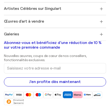
Sociétés affiliées
Rejoignez notre programme commercial
Rejoindre Singulart en tant qu'artiste
Nos artistes
Mon compte
Artistes Célèbres sur Singulart
Se connecter en tant qu'Artiste
Magazine Singulart
Protection acheteur
Emplois
+33 1 76 44 06 42
Henri Matisse
Découvrez une sélection d'art original
Œuvres d'art à vendre
Marc Chagall
Pablo Picasso
Tableaux à vendre
Salvador Dalí
Galeries
Tableaux abstraits à vendre
Banksy
Peintures à l'huile
Mr. Brainwash
Galeries d'art en France
Abonnez-vous et bénéficiez d’une réduction de 10 %
Peintures de paysage
Shepard Fairey
Galeries d'art en Belgique
sur votre première commande
Estampes
Sculptures
Nouvelles œuvres, coups de cœur de nos conseillers,
Peintures acryliques
fonctionnalités exclusives.
Saisissez
votre
adresse
e-
mail
J'en profite dès maintenant
Virement
bancaire