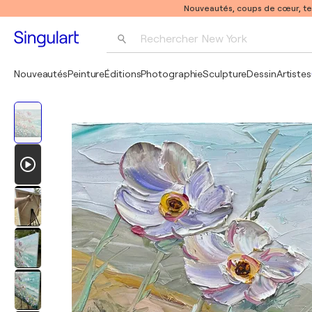
Nouveautés, coups de cœur, t
Rechercher 
New York
Photographie
Nouveautés
Peinture
Éditions
Photographie
Sculpture
Dessin
Artistes
Pop Art
Pablo Picasso