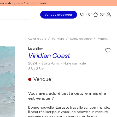
% sur votre première commande.
(
0
)
( 0 )
Vendez avec nous
Galerie d'art
Peinture
Scène de genre
Minimalisme
Lisa Elley
Viridian Coast
2024
• États-Unis
•
Huile sur Toile
36 x 36 in
Vendue
Vous avez adoré cette oeuvre mais elle
est vendue ?
Bonne nouvelle ! L'artiste travaille sur commande.
Il peut réaliser pour vous une oeuvre sur-mesure,
inspirée de ce que vous avez aimé dans la