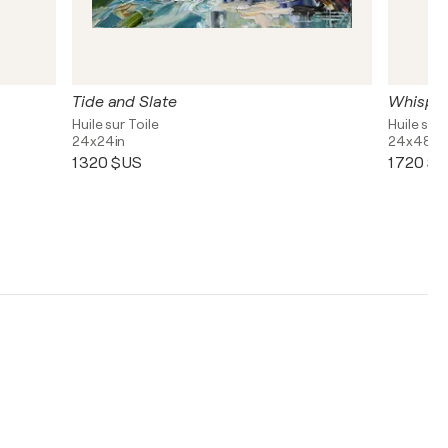
Tide and Slate
Whisper
Huile sur Toile
Huile sur 
24x24in
24x48in
1 320 $US
1 720 $