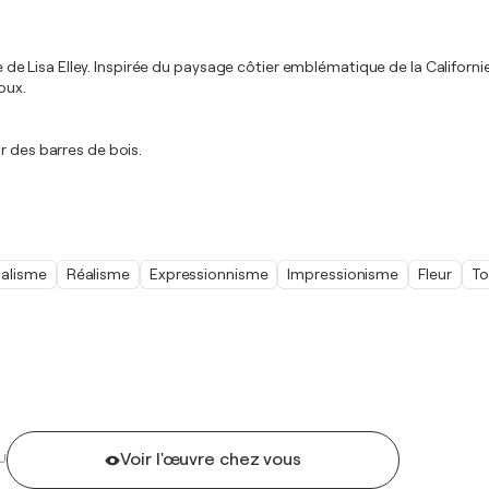
ndue de Lisa Elley. Inspirée du paysage côtier emblématique de la Califo
oux.
r des barres de bois.
alisme
Réalisme
Expressionnisme
Impressionisme
Fleur
To
Voir l'œuvre chez vous
U