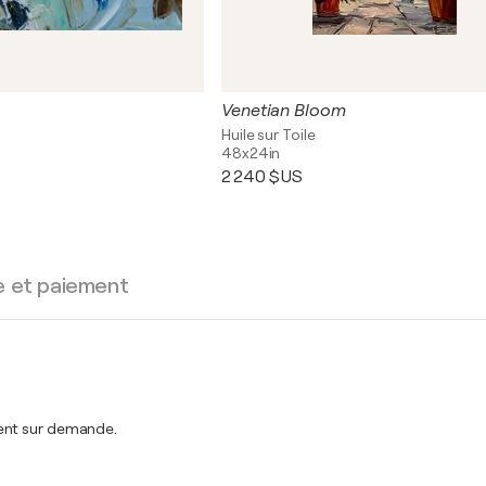
Venetian Bloom
Huile sur Toile
48x24in
2 240 $US
e et paiement
ment sur demande.