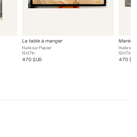
La table à manger
Huile sur Papier
Huile sur
12x17in
12x17in
470 $US
470 $U