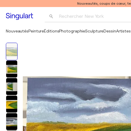
Nouveautés, coups de cœur, t
Rechercher 
New York
Photographie
Nouveautés
Peinture
Éditions
Photographie
Sculpture
Dessin
Artistes
Pop Art
Pablo Picasso