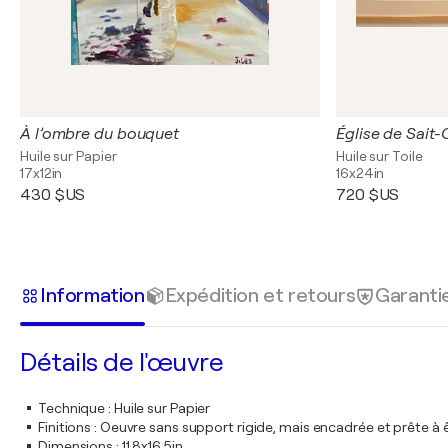
À l’ombre du bouquet
Église de Sait-
Huile sur Papier
Huile sur Toile
17x12in
16x24in
430 $US
720 $US
Information
Expédition et retours
Garanti
Détails de l'œuvre
Technique
:
Huile sur Papier
Finitions
:
Oeuvre sans support rigide, mais encadrée et prête à 
Dimensions
:
11,8x16,5in