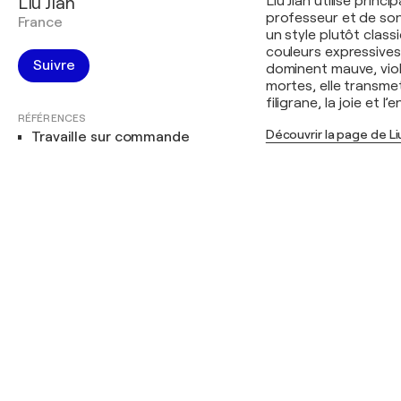
Liu Jian
Liu Jian utilise princ
professeur et de son
France
un style plutôt class
couleurs expressives
Suivre
dominent mauve, viol
mortes, elle transme
filigrane, la joie et l
RÉFÉRENCES
Découvrir la page de Liu
Travaille sur commande