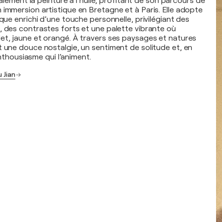
ipalement la peinture à l’huile, profitant de son parcours de
 immersion artistique en Bretagne et à Paris. Elle adopte
ique enrichi d’une touche personnelle, privilégiant des
, des contrastes forts et une palette vibrante où
et, jaune et orangé. À travers ses paysages et natures
t une douce nostalgie, un sentiment de solitude et, en
’enthousiasme qui l’animent.
 Jian