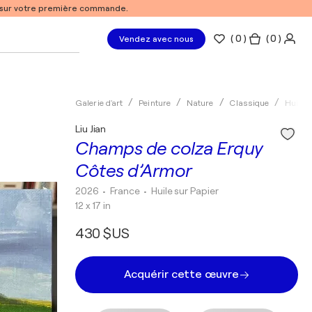
% sur votre première commande.
(
0
)
( 0 )
Vendez avec nous
Galerie d'art
Peinture
Nature
Classique
Huile
Liu Jian
Champs de colza Erquy
Côtes d’Armor
2026
• France
•
Huile sur Papier
12 x 17 in
430 $US
Acquérir cette œuvre