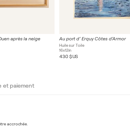
Ouen après la neige
Au port d’ Erquy Côtes d’Armor
Huile sur Toile
16x12in
430 $US
e et paiement
être accrochée.