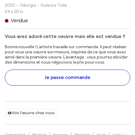
2020
• Géorgie
•
Huile sur Toile
24 x 20 in
Vendue
Vous avez adoré cette oeuvre mais elle est vendue ?
Bonne nouvelle ! L'artiste travaille sur commande. Il peut réaliser
pour vous une oeuvre sur-mesure, inspirée de ce que vous avez
aimé dans la première oeuvre. L'avantage : vous pourrez décider
des dimensions et nous négocions le prix pour vous.
Je passe commande
Voir l'œuvre chez vous
Galerie d'art
Peinture
Paysage
Réalisme
Huile
Liubou Sas