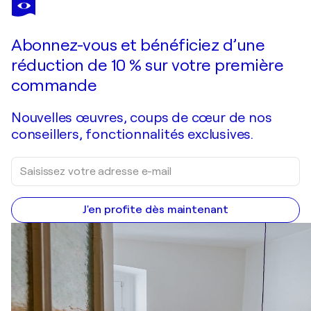
SAS
Vous avez adoré cette oeuvre mais elle est vendue ?
It seemed
Abonnez-vous et bénéficiez d’une
Je passe commande
réduction de 10 % sur votre première
commande
Nouvelles œuvres, coups de cœur de nos
conseillers, fonctionnalités exclusives.
J'en profite dès maintenant