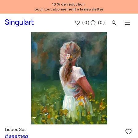
10 % de réduction
pour tout abonnement à la newsletter
(
0
)
( 0 )
Liubou Sas
It seemed