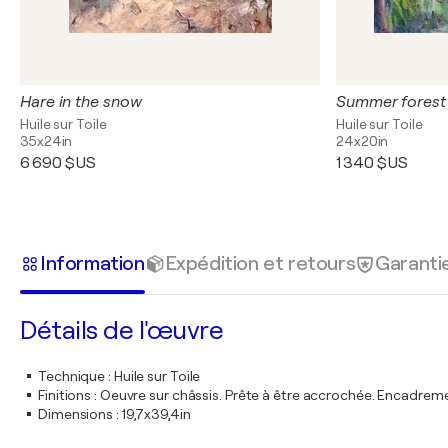
Hare in the snow
Summer forest
Huile sur Toile
Huile sur Toile
35x24in
24x20in
6 690 $US
1 340 $US
Information
Expédition et retours
Garanti
Détails de l'œuvre
Technique
:
Huile sur Toile
Finitions
:
Oeuvre sur châssis. Prête à être accrochée. Encadre
Dimensions
:
19,7x39,4in