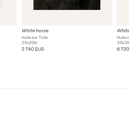
White horse
White h
Huile sur Toile
Huile sur 
24x20in
39x31in
2 740 $US
6 720 $