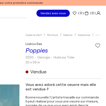
% sur votre première commande.
(
0
)
( 0 )
Vendez avec nous
Galerie d'art
Peinture
Nature
Réalisme
Huile
Liubou Sas
Poppies
2020
• Géorgie
•
Huile sur Toile
20 x 39 in
Vendue
Vous avez adoré cette oeuvre mais elle
est vendue ?
Bonne nouvelle ! L'artiste travaille sur commande.
Il peut réaliser pour vous une oeuvre sur-mesure,
inspirée de ce que vous avez aimé dans la