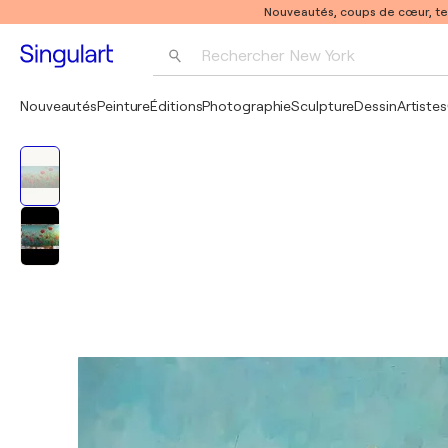
Nouveautés, coups de cœur, t
Rechercher 
New York
Photographie
Nouveautés
Peinture
Éditions
Photographie
Sculpture
Dessin
Artistes
Pop Art
Pablo Picasso