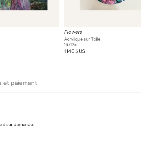
Flowers
Acrylique sur Toile
16x12in
1 140 $US
e et paiement
ment sur demande.