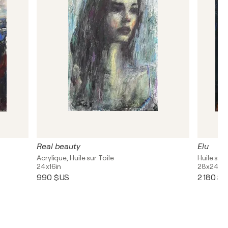
Real beauty
Elu
Acrylique, Huile sur Toile
Huile sur 
24x16in
28x24in
990 $US
2 180 $