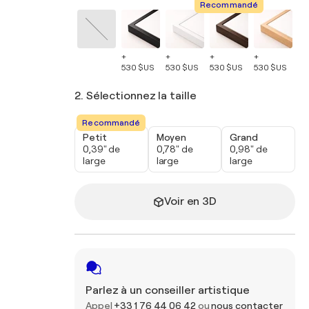
Recommandé
+
+
+
+
+
530 $US
530 $US
530 $US
530 $US
53
2. Sélectionnez la taille
Recommandé
Petit
Moyen
Grand
0,39" de
0,78" de
0,98" de
large
large
large
Voir en 3D
Parlez à un conseiller artistique
Appel
+33 1 76 44 06 42
ou
nous contacter