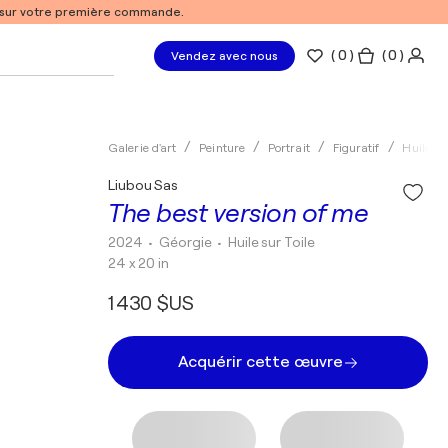
% sur votre première commande.
(
0
)
( 0 )
Vendez avec nous
Galerie d'art
Peinture
Portrait
Figuratif
Huile
Liubou Sas
The best version of me
2024
• Géorgie
•
Huile sur Toile
24 x 20 in
1 430 $US
Acquérir cette œuvre