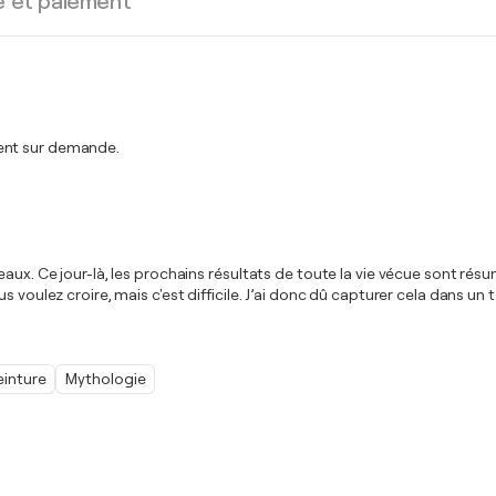
e et paiement
ment sur demande.
ux. Ce jour-là, les prochains résultats de toute la vie vécue sont résumé
s voulez croire, mais c'est difficile. J’ai donc dû capturer cela dans u
einture
Mythologie