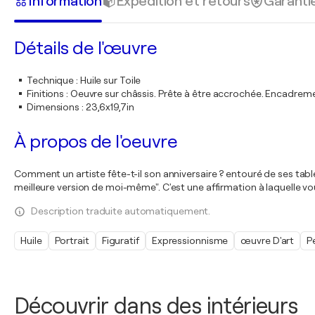
Information
Expédition et retours
Garanti
Détails de l'œuvre
Technique
:
Huile sur Toile
Finitions
:
Oeuvre sur châssis. Prête à être accrochée. Encadre
Dimensions
:
23,6x19,7in
À propos de l'oeuvre
Comment un artiste fête-t-il son anniversaire ? entouré de ses tablea
meilleure version de moi-même". C'est une affirmation à laquelle vou
Description traduite automatiquement.
Huile
Portrait
Figuratif
Expressionnisme
œuvre D'art
P
Découvrir dans des intérieurs