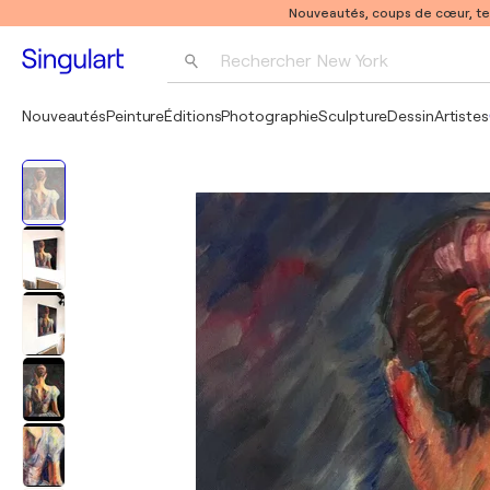
Nouveautés, coups de cœur, t
Rechercher 
New York
Photographie
Nouveautés
Peinture
Éditions
Photographie
Sculpture
Dessin
Artistes
Pop Art
Pablo Picasso