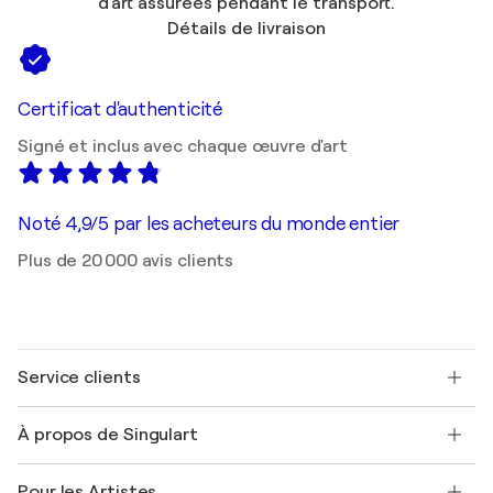
d'art assurées pendant le transport.
Détails de livraison
Certificat d'authenticité
Signé et inclus avec chaque œuvre d'art
Noté 4,9/5 par les acheteurs du monde entier
Plus de 20 000 avis clients
Service clients
Nous contacter
À propos de Singulart
Expédition
Politique de retour
A propos de nous
Témoignages de clients
Pour les Artistes