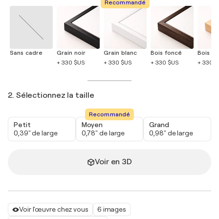
Recommandé
Sans cadre
Grain noir
Grain blanc
Bois foncé
Bois cla
+ 330 $US
+ 330 $US
+ 330 $US
+ 330 
2. Sélectionnez la taille
Recommandé
Petit
Moyen
Grand
0,39" de large
0,78" de large
0,98" de large
Voir en 3D
Voir l'œuvre chez vous
6 images