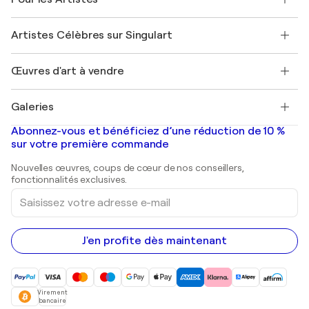
FAQ
Offrir une carte cadeau
Sociétés affiliées
Rejoignez notre programme commercial
Rejoindre Singulart en tant qu'artiste
Nos artistes
Mon compte
Artistes Célèbres sur Singulart
Se connecter en tant qu'Artiste
Magazine Singulart
Protection acheteur
Emplois
+33 1 76 44 06 42
Henri Matisse
Découvrez une sélection d'art original
Œuvres d'art à vendre
Marc Chagall
Pablo Picasso
Tableaux à vendre
Salvador Dalí
Galeries
Tableaux abstraits à vendre
Banksy
Peintures à l'huile
Mr. Brainwash
Galeries d'art en France
Abonnez-vous et bénéficiez d’une réduction de 10 %
Peintures de paysage
Shepard Fairey
Galeries d'art en Belgique
sur votre première commande
Estampes
Sculptures
Nouvelles œuvres, coups de cœur de nos conseillers,
Peintures acryliques
fonctionnalités exclusives.
Saisissez
votre
adresse
e-
mail
J'en profite dès maintenant
Virement
bancaire