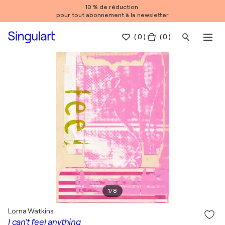
10 % de réduction
pour tout abonnement à la newsletter
(
0
)
( 0 )
1
/
8
Lorna Watkins
I can't feel anything