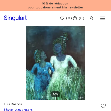
10 % de réduction
pour tout abonnement à la newsletter
(
0
)
( 0 )
1
/
15
Luís Bastos
I love you mom.