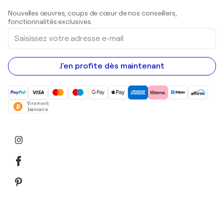
Sculptures
Nouvelles œuvres, coups de cœur de nos conseillers,
Peintures acryliques
fonctionnalités exclusives.
Saisissez
votre
adresse
e-
mail
J'en profite dès maintenant
Virement
bancaire