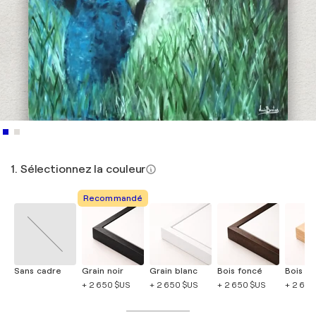
1. Sélectionnez la couleur
Recommandé
Sans cadre
Grain noir
Grain blanc
Bois foncé
Bois cla
+ 2 650 $US
+ 2 650 $US
+ 2 650 $US
+ 2 650