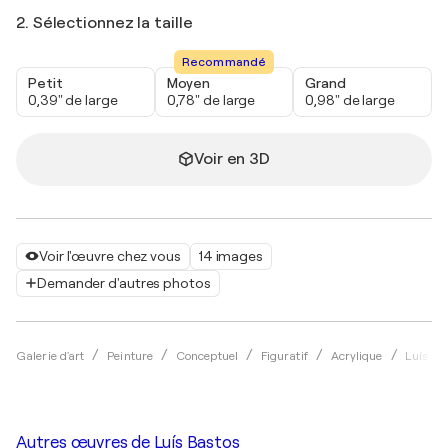
2. Sélectionnez la taille
Recommandé
Petit
Moyen
Grand
0,39" de large
0,78" de large
0,98" de large
Voir en 3D
Voir l'œuvre chez vous
14 images
Demander d'autres photos
Galerie d'art
Peinture
Conceptuel
Figuratif
Acrylique
Luís Ba
Autres œuvres de
Luís Bastos