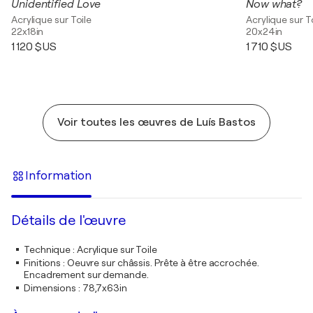
Unidentified Love
Now what?
Acrylique sur Toile
Acrylique sur T
22x18in
20x24in
1 120 $US
1 710 $US
Voir toutes les œuvres de Luís Bastos
Information
Détails de l'œuvre
Technique
:
Acrylique sur Toile
Finitions
:
Oeuvre sur châssis. Prête à être accrochée.
Encadrement sur demande.
Dimensions
:
78,7x63in