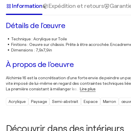
Information
Expédition et retours
Garanti
Détails de l'œuvre
Technique
:
Acrylique sur Toile
Finitions
:
Oeuvre sur châssis. Prête à être accrochée. Encadre
Dimensions
:
7,9x7,9in
À propos de l'oeuvre
Alchimie 16 est la concrétisation d'une forte envie de peindre un pa
vite imposé de lui-même en regard des contraintes techniques liées 
La première consistant à mélanger les
…
Lire plus
Acrylique
Paysage
Semi-abstrait
Espace
Marron
œuvr
Découvrir dans des intérieurs