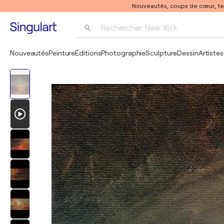
Nouveautés, coups de cœur, t
Rechercher 
New York
Photographie
Nouveautés
Peinture
Éditions
Photographie
Sculpture
Dessin
Artistes
Pop Art
Pablo Picasso