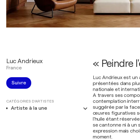
Luc Andrieux
« Peindre l
France
Luc Andrieux est un 
Suivre
présentées dans plusi
nationale et internat
A travers ses compos
contemplation interr
CATÉGORIES D'ARTISTES
suggérée par la fac
Artiste à la une
œuvres figuratives so
l'huile étant réservé
se cantonne ni à un st
expression mais chois
moment.