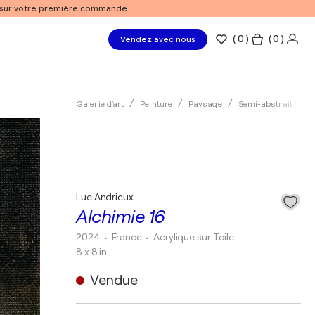
% sur votre première commande.
(
0
)
( 0 )
Vendez avec nous
Galerie d'art
Peinture
Paysage
Semi-abstrait
A
Luc Andrieux
Alchimie 16
2024
• France
•
Acrylique sur Toile
8 x 8 in
Vendue