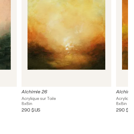
Alchimie 26
Alchimi
Acrylique sur Toile
Acrylique
8x8in
8x8in
290 $US
290 $U