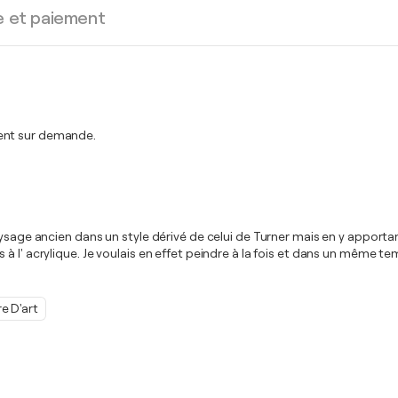
e et paiement
ment sur demande.
ysage ancien dans un style dérivé de celui de Turner mais en y apportan
à l' acrylique. Je voulais en effet peindre à la fois et dans un même t
e D'art