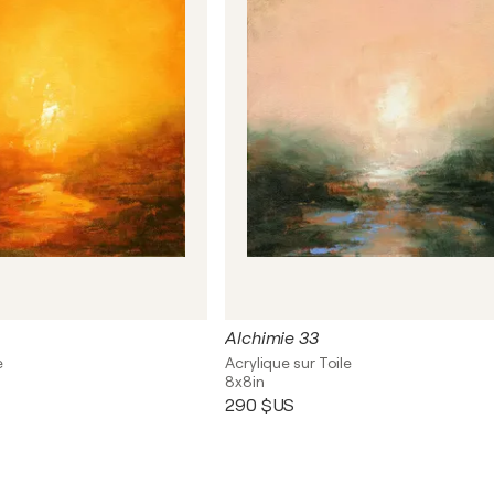
Alchimie 33
e
Acrylique sur Toile
8x8in
290 $US