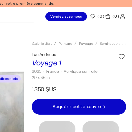
% sur votre première commande.
(
0
)
( 0 )
Vendez avec nous
Galerie d'art
Peinture
Paysage
Semi-abstrait
A
Luc Andrieux
Voyage 1
2025
• France
•
Acrylique sur Toile
29 x 36 in
disponible
1 350 $US
Acquérir cette œuvre