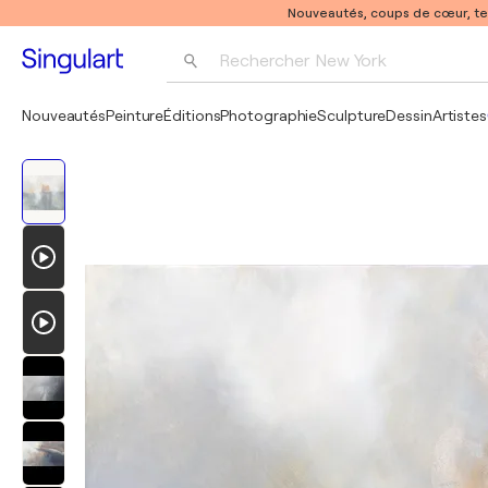
Nouveautés, coups de cœur, t
Rechercher 
New York
Photographie
Nouveautés
Peinture
Éditions
Photographie
Sculpture
Dessin
Artistes
Pop Art
Pablo Picasso