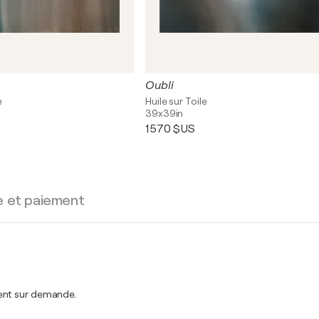
Oubli
e
Huile sur Toile
39x39in
1 570 $US
e et paiement
ment sur demande.