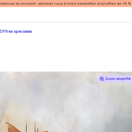
endances du moment :
abonnez-vous à notre newsletter et profitez de -10 
Offres spéciales
Zoom amplifié 