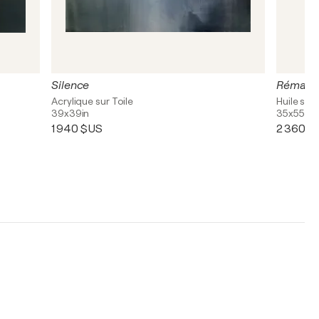
Silence
Rémane
Acrylique sur Toile
Huile sur 
39x39in
35x55in
1 940 $US
2 360 $