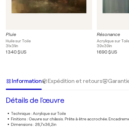
Pluie
Résonance
Huile sur Toile
Acrylique sur Toil
31x31in
39x39in
1 340 $US
1 690 $US
Information
Expédition et retours
Garanti
Détails de l'œuvre
Technique
:
Acrylique sur Toile
Finitions
:
Oeuvre sur châssis. Prête à être accrochée. Encadre
Dimensions
:
28,7x36,2in