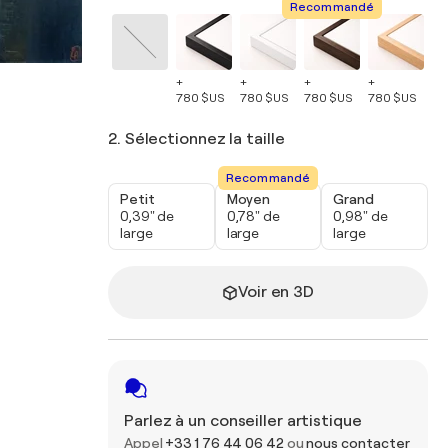
Recommandé
+
+
+
+
+
780 $US
780 $US
780 $US
780 $US
78
2. Sélectionnez la taille
Recommandé
Petit
Moyen
Grand
0,39" de
0,78" de
0,98" de
large
large
large
Voir en 3D
Parlez à un conseiller artistique
Appel
+33 1 76 44 06 42
ou
nous contacter