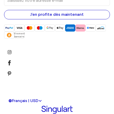
votre
adresse
e-
mail
J'en profite dès maintenant
Virement
bancaire
Français | USD