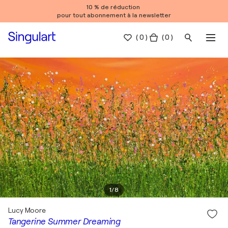
10 % de réduction
pour tout abonnement à la newsletter
(
0
)
( 0 )
1
/
8
Lucy Moore
Tangerine Summer Dreaming