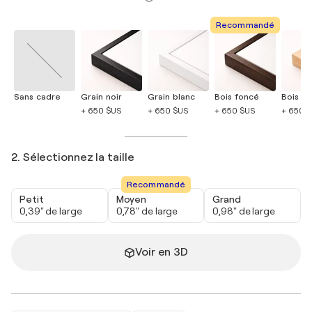
Recommandé
Sans cadre
Grain noir
Grain blanc
Bois foncé
Bois cla
+ 650 $US
+ 650 $US
+ 650 $US
+ 650 
2. Sélectionnez la taille
Recommandé
Petit
Moyen
Grand
0,39" de large
0,78" de large
0,98" de large
Voir en 3D