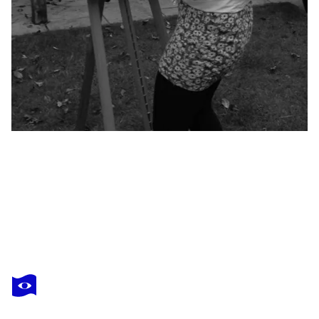
LUCY MOORE
Tangerine Summer Dreaming
1 310 $US
Faire une offre
Acquérir