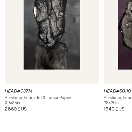
HEAD#037M
HEAD#S0110
Acrylique, Encre de Chine sur Papier
Acrylique, Encr
39x28in
28x20in
2 860 $US
1 540 $US