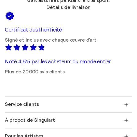
d'art assurées pendant le transport.
Détails de livraison
Certificat d'authenticité
Signé et inclus avec chaque œuvre d'art
Noté 4,9/5 par les acheteurs du monde entier
Plus de 20 000 avis clients
Service clients
Nous contacter
À propos de Singulart
Expédition
Politique de retour
A propos de nous
Témoignages de clients
Pour les Artistes
FAQ