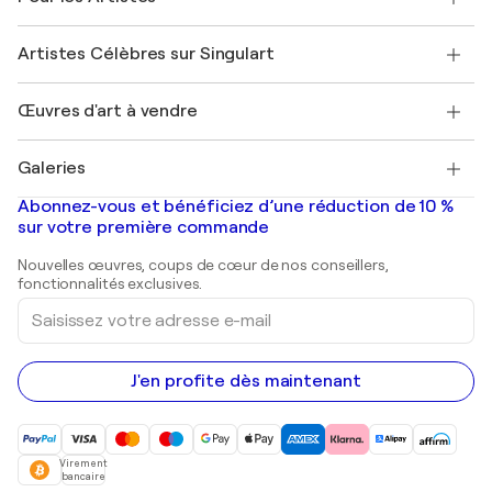
Offrir une carte cadeau
Sociétés affiliées
Rejoignez notre programme commercial
Rejoindre Singulart en tant qu'artiste
Nos artistes
Mon compte
Artistes Célèbres sur Singulart
Se connecter en tant qu'Artiste
Magazine Singulart
Protection acheteur
Emplois
+33 1 76 44 06 42
Henri Matisse
Découvrez une sélection d'art original
Œuvres d'art à vendre
Marc Chagall
Pablo Picasso
Tableaux à vendre
Salvador Dalí
Galeries
Tableaux abstraits à vendre
Banksy
Peintures à l'huile
Mr. Brainwash
Galeries d'art en France
Abonnez-vous et bénéficiez d’une réduction de 10 %
Peintures de paysage
Shepard Fairey
Galeries d'art en Belgique
sur votre première commande
Estampes
Sculptures
Nouvelles œuvres, coups de cœur de nos conseillers,
Peintures acryliques
fonctionnalités exclusives.
Saisissez
votre
adresse
e-
mail
J'en profite dès maintenant
Virement
bancaire