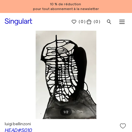
10 % de réduction
pour tout abonnement à la newsletter
(
0
)
( 0 )
1
/
2
luigi bellinzoni
HEAD#S010