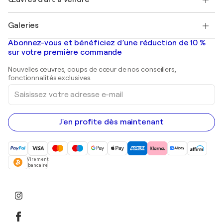
Marc Chagall
Pablo Picasso
Tableaux à vendre
Salvador Dalí
Galeries
Tableaux abstraits à vendre
Banksy
Peintures à l'huile
Mr. Brainwash
Galeries d'art en France
Abonnez-vous et bénéficiez d’une réduction de 10 %
Peintures de paysage
Shepard Fairey
Galeries d'art en Belgique
sur votre première commande
Estampes
Sculptures
Nouvelles œuvres, coups de cœur de nos conseillers,
Peintures acryliques
fonctionnalités exclusives.
Saisissez
votre
adresse
e-
mail
J'en profite dès maintenant
Virement
bancaire