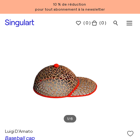
10 % de réduction
pour tout abonnement à la newsletter
(
0
)
( 0 )
1
/
6
Luigi D'Amato
Baseball cap