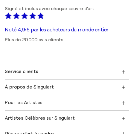
Signé et inclus avec chaque œuvre d'art
Noté 4,9/5 par les acheteurs du monde entier
Plus de 20 000 avis clients
Service clients
Nous contacter
À propos de Singulart
Expédition
Politique de retour
A propos de nous
Témoignages de clients
Pour les Artistes
FAQ
Offrir une carte cadeau
Sociétés affiliées
Rejoignez notre programme commercial
Rejoindre Singulart en tant qu'artiste
Nos artistes
Mon compte
Artistes Célèbres sur Singulart
Se connecter en tant qu'Artiste
Magazine Singulart
Protection acheteur
Emplois
+33 1 76 44 06 42
Henri Matisse
Découvrez une sélection d'art original
Œuvres d'art à vendre