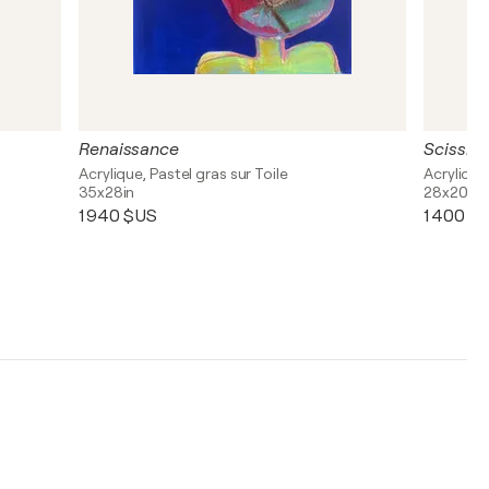
Renaissance
Scissio
Acrylique, Pastel gras sur Toile
Acrylique,
35x28in
28x20in
1 940 $US
1 400 $