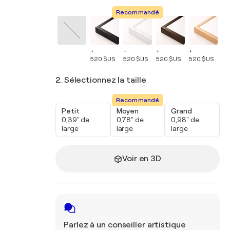
Recommandé
+
+
+
+
+
520 $US
520 $US
520 $US
520 $US
52
2. Sélectionnez la taille
Recommandé
Petit
Moyen
Grand
0,39" de
0,78" de
0,98" de
large
large
large
Voir en 3D
Parlez à un conseiller artistique