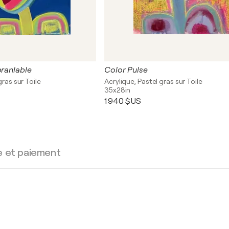
branlable
Color Pulse
gras sur Toile
Acrylique, Pastel gras sur Toile
35x28in
1 940 $US
e et paiement