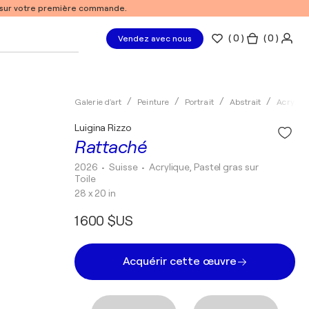
% sur votre première commande.
(
0
)
( 0 )
Vendez avec nous
Galerie d'art
Peinture
Portrait
Abstrait
Acryliqu
Luigina Rizzo
Rattaché
2026
• Suisse
•
Acrylique, Pastel gras sur
Toile
28 x 20 in
1 600 $US
Acquérir cette œuvre