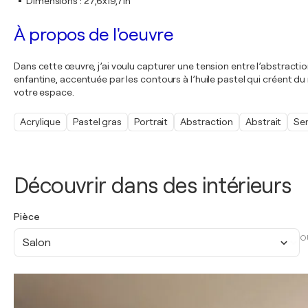
Dimensions
:
27,6x19,7in
À propos de l'oeuvre
Dans cette œuvre, j’ai voulu capturer une tension entre l’abstract
enfantine, accentuée par les contours à l’huile pastel qui créent du 
votre espace.
Acrylique
Pastel gras
Portrait
Abstraction
Abstrait
Se
Découvrir dans des intérieurs
Pièce
O
Salon