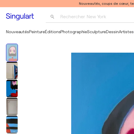
Nouveautés, coups de cœur, t
Rechercher 
New York
Photographie
Nouveautés
Peinture
Éditions
Photographie
Sculpture
Dessin
Artistes
Pop Art
Pablo Picasso