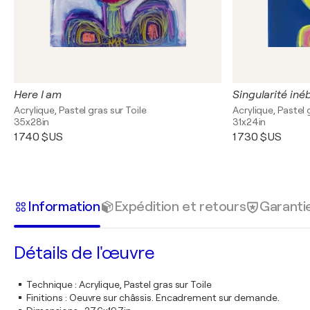
Here I am
Singularité iné
Acrylique, Pastel gras sur Toile
Acrylique, Pastel 
35x28in
31x24in
1 740 $US
1 730 $US
Information
Expédition et retours
Garanti
Détails de l'œuvre
Technique
:
Acrylique, Pastel gras sur Toile
Finitions
:
Oeuvre sur châssis. Encadrement sur demande.