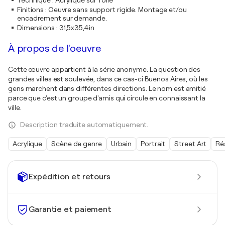
Technique
:
Acrylique sur Toile
Finitions
:
Oeuvre sans support rigide. Montage et/ou
encadrement sur demande.
Dimensions
:
31,5x35,4in
À propos de l'oeuvre
Cette œuvre appartient à la série anonyme. La question des
grandes villes est soulevée, dans ce cas-ci Buenos Aires, où les
gens marchent dans différentes directions. Le nom est amitié
parce que c'est un groupe d'amis qui circule en connaissant la
ville.
Description traduite automatiquement.
Acrylique
Scène de genre
Urbain
Portrait
Street Art
Ré
Expédition et retours
Garantie et paiement