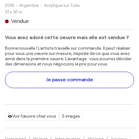
2018
• Argentine
•
Acrylique sur Toile
31 x 35 in
Vendue
Vous avez adoré cette oeuvre mais elle est vendue ?
Bonne nouvelle ! L'artiste travaille sur commande. Il peut réaliser
pour vous une oeuvre sur-mesure, inspirée de ce que vous avez
aimé dans la première oeuvre. L'avantage : vous pourrez décider
des dimensions et nous négocions le prix pour vous.
Je passe commande
Voir l'œuvre chez vous
3 images
Galerie d'art
Peinture
Scène de genre
Réalisme
Acrylique
Lu