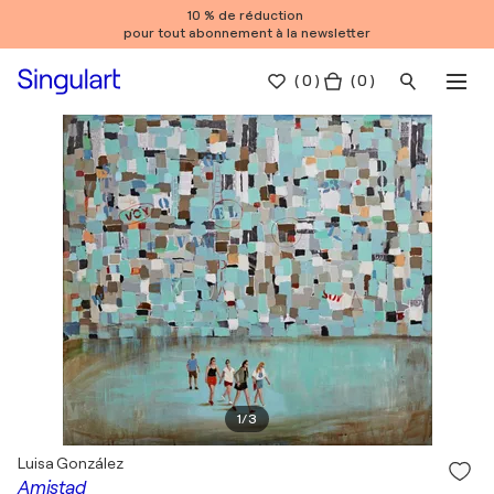
10 % de réduction
pour tout abonnement à la newsletter
(
0
)
( 0 )
1
/
3
Luisa González
Amistad