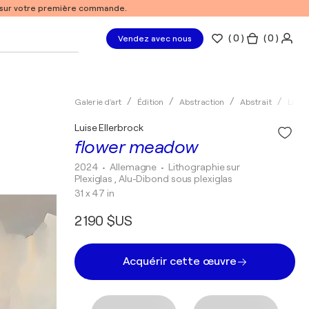
% sur votre première commande.
(
0
)
( 0 )
Vendez avec nous
Galerie d'art
Édition
Abstraction
Abstrait
Litho
Luise Ellerbrock
flower meadow
2024
• Allemagne
•
Lithographie sur
Plexiglas , Alu-Dibond sous plexiglas
31 x 47 in
2 190 $US
Acquérir cette œuvre