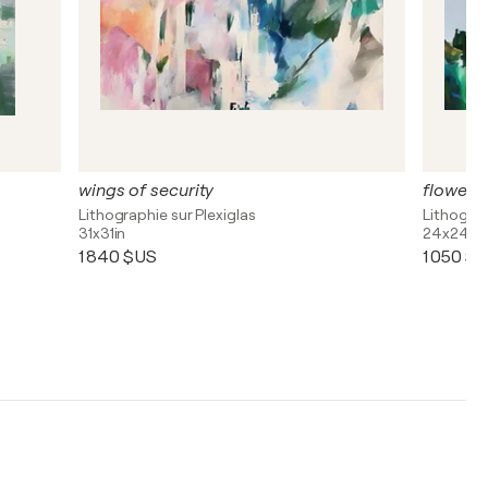
wings of security
flower
Lithographie sur Plexiglas
Lithogra
31x31in
24x24in
1 840 $US
1 050 $