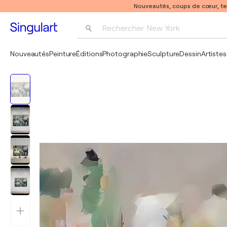
Nouveautés, coups de cœur, t
Rechercher 
New York
Photographie
Nouveautés
Peinture
Éditions
Photographie
Sculpture
Dessin
Artistes
Pop Art
Pablo Picasso