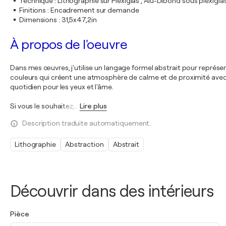
Technique
:
Lithographie sur Plexiglas , Alu-Dibond sous plexigla
Finitions
:
Encadrement sur demande
Dimensions
:
31,5x47,2in
À propos de l'oeuvre
Dans mes œuvres, j'utilise un langage formel abstrait pour représent
couleurs qui créent une atmosphère de calme et de proximité avec la
quotidien pour les yeux et l'âme.
Si vous le souhaitez,
…
Lire plus
Description traduite automatiquement.
Lithographie
Abstraction
Abstrait
Découvrir dans des intérieurs
Pièce