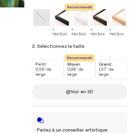
Recommandé
+
+
+
+
+
780 $US
780 $US
780 $US
780 $US
78
2. Sélectionnez la taille
Recommandé
Petit
Moyen
Grand
0,59" de
0,98" de
1,37" de
large
large
large
Voir en 3D
Parlez à un conseiller artistique