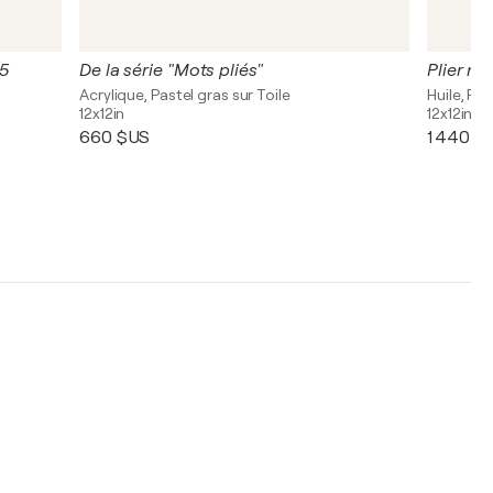
°5
De la série "Mots pliés"
Plier m
Acrylique, Pastel gras sur Toile
Huile, Pas
12x12in
12x12in
660 $US
1 440 $