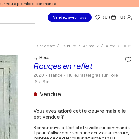
% sur votre première commande.
(
0
)
( 0 )
Vendez avec nous
Galerie d'art
Peinture
Animaux
Autre
Huile
Ly-Rose
Rouges en reflet
2020
• France
•
Huile, Pastel gras sur Toile
16 x 16 in
Vendue
Vous avez adoré cette oeuvre mais elle
est vendue ?
Bonne nouvelle ! L'artiste travaille sur commande.
Il peut réaliser pour vous une oeuvre sur-mesure,
inspirée de ce que vous avez aimé dans la