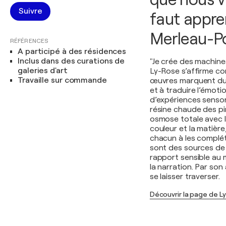
Suivre
faut appren
Merleau-P
RÉFÉRENCES
A participé à des résidences
Inclus dans des curations de
"Je crée des machine
galeries d'art
Ly-Rose s’affirme co
Travaille sur commande
œuvres marquent dura
et à traduire l’émoti
d’expériences sensori
résine chaude des pi
osmose totale avec l
couleur et la matièr
chacun à les compléte
sont des sources de l
rapport sensible au m
la narration. Par son 
se laisser traverser.
Découvrir la page de L