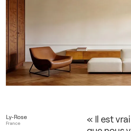
Ly-Rose
« Il est vr
France
que nous v