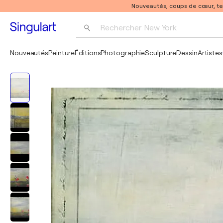
Nouveautés, coups de cœur, t
Rechercher 
New York
Photographie
Nouveautés
Peinture
Éditions
Photographie
Sculpture
Dessin
Artistes
Pop Art
Pablo Picasso