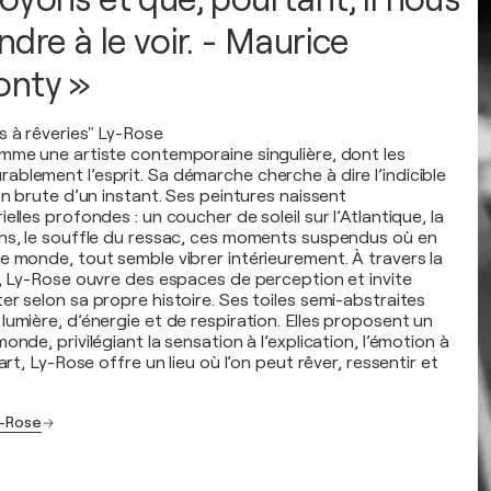
dre à le voir. - Maurice
onty »
s à rêveries" Ly-Rose
mme une artiste contemporaine singulière, dont les
blement l’esprit. Sa démarche cherche à dire l’indicible
on brute d’un instant. Ses peintures naissent
elles profondes : un coucher de soleil sur l’Atlantique, la
ns, le souffle du ressac, ces moments suspendus où en
e monde, tout semble vibrer intérieurement. À travers la
e, Ly-Rose ouvre des espaces de perception et invite
r selon sa propre histoire. Ses toiles semi-abstraites
umière, d’énergie et de respiration. Elles proposent un
onde, privilégiant la sensation à l’explication, l’émotion à
art, Ly-Rose offre un lieu où l’on peut rêver, ressentir et
y-Rose