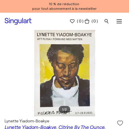
10 % de réduction
pour tout abonnement à la newsletter
(
0
)
( 0 )
1
/
2
Lynette Yiadom-Boakye
Lynette Yiadom-Boakye, Citrine By The Ounce,