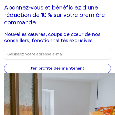
Faire une offre
Acquérir
Abonnez-vous et bénéficiez d’une
réduction de 10 % sur votre première
commande
Nouvelles œuvres, coups de cœur de nos
conseillers, fonctionnalités exclusives.
J'en profite dès maintenant