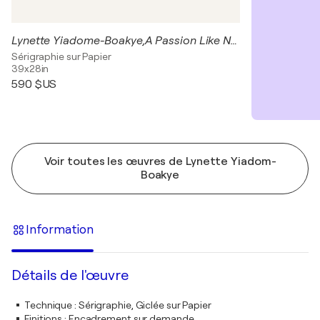
Lynette Yiadome-Boakye,A Passion Like No Other, 2012 Collection Lonti Ebers, copyright courtesy of Lynette Yiadom-Boakye Lynette
Sérigraphie sur Papier
39x28in
590 $US
Voir toutes les œuvres de Lynette Yiadom-
Boakye
Information
Détails de l'œuvre
Technique
:
Sérigraphie, Giclée sur Papier
Finitions
:
Encadrement sur demande