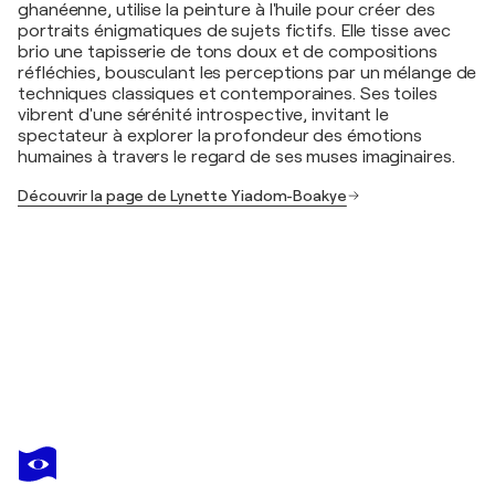
ghanéenne, utilise la peinture à l'huile pour créer des
portraits énigmatiques de sujets fictifs. Elle tisse avec
brio une tapisserie de tons doux et de compositions
réfléchies, bousculant les perceptions par un mélange de
techniques classiques et contemporaines. Ses toiles
vibrent d'une sérénité introspective, invitant le
spectateur à explorer la profondeur des émotions
humaines à travers le regard de ses muses imaginaires.
Découvrir la page de Lynette Yiadom-Boakye
LYNETTE YIADOM-BOAKYE
Lynette Yiadom-Boakye, Citrine By The Ounce, 2014 Private Collection
590 $US