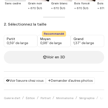
Sans cadre
Grain noir
Grain blanc
Bois foncé
Bois cla
+ 670 $US
+ 670 $US
+ 670 $US
+ 670 
2. Sélectionnez la taille
Recommandé
Petit
Moyen
Grand
0,59" de large
0,98" de large
1,37" de large
Voir en 3D
Voir l'œuvre chez vous
Demander d'autres photos
Galerie d'art
Édition
Portrait
Minimalisme
Sérigraphie
Lynet