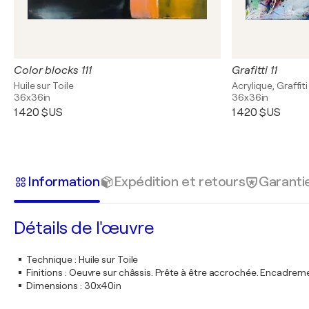
Color blocks 111
Grafitti 11
Huile sur Toile
Acrylique, Graffiti
36x36in
36x36in
1 420 $US
1 420 $US
Information
Expédition et retours
Garanti
Détails de l'œuvre
Technique
:
Huile sur Toile
Finitions
:
Oeuvre sur châssis. Prête à être accrochée. Encadre
Dimensions
:
30x40in