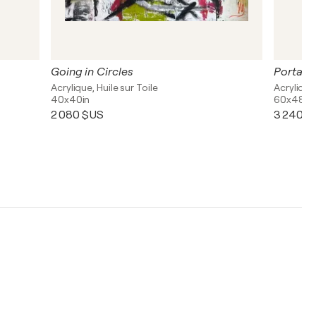
Going in Circles
Portal
Acrylique, Huile sur Toile
Acrylique,
40x40in
60x48in
2 080 $US
3 240 $