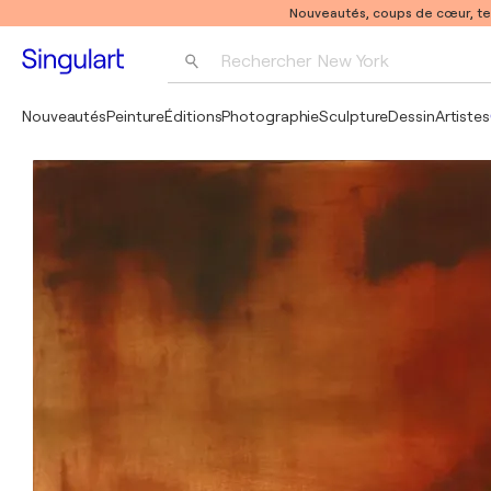
Nouveautés, coups de cœur, t
Rechercher 
New York
Photographie
Nouveautés
Peinture
Éditions
Photographie
Sculpture
Dessin
Artistes
Pop Art
Pablo Picasso