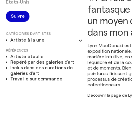
États-Unis
fantasque 
Suivre
un moyen 
dans mon a
CATÉGORIES D'ARTISTES
Artiste à la une
Lynn MacDonald est u
RÉFÉRENCES
exposition nationale.
Artiste établie
manière intuitive, e
Repéré par des galeries d'art
l'équilibre et de la
Inclus dans des curations de
et de moments. Bien
galeries d'art
peintures finissent gé
Travaille sur commande
processus de créatio
collectionneurs.
Découvrir la page de 