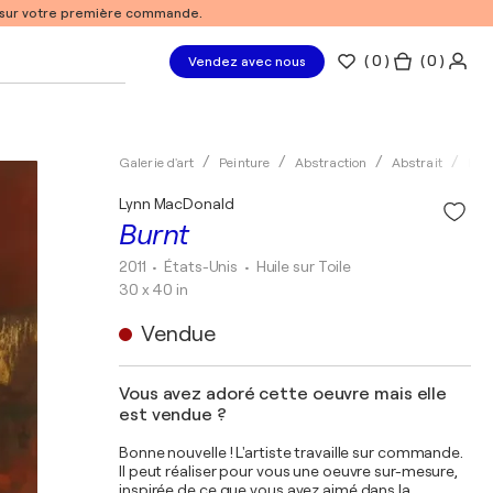
% sur votre première commande.
(
0
)
( 0 )
Vendez avec nous
Galerie d'art
Peinture
Abstraction
Abstrait
Huil
Lynn MacDonald
Burnt
2011
• États-Unis
•
Huile sur Toile
30 x 40 in
Vendue
Vous avez adoré cette oeuvre mais elle
est vendue ?
Bonne nouvelle ! L'artiste travaille sur commande.
Il peut réaliser pour vous une oeuvre sur-mesure,
inspirée de ce que vous avez aimé dans la