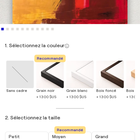
1. Sélectionnez la couleur
Recommandé
Sans cadre
Grain noir
Grain blanc
Bois foncé
Bois cla
+ 1 300 $US
+ 1 300 $US
+ 1 300 $US
+ 1 300
2. Sélectionnez la taille
Recommandé
Petit
Moyen
Grand