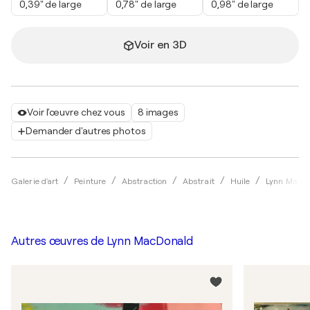
0,39" de large
0,78" de large
0,98" de large
Voir en 3D
Voir l'œuvre chez vous
8 images
Demander d'autres photos
Galerie d'art
Peinture
Abstraction
Abstrait
Huile
Lynn MacD
Autres œuvres de
Lynn MacDonald