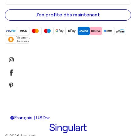
adresse
e-
mail
J'en profite dès maintenant
Virement
bancaire
Français | USD
© 2026 Singulart