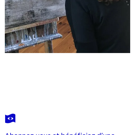
LYNN MACDONALD
Color Blocks 104
2 400 $US
Faire une offre
Acquérir