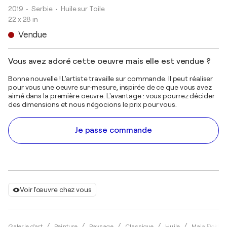
2019
• Serbie
•
Huile sur Toile
22 x 28 in
Vendue
Vous avez adoré cette oeuvre mais elle est vendue ?
Bonne nouvelle ! L'artiste travaille sur commande. Il peut réaliser
pour vous une oeuvre sur-mesure, inspirée de ce que vous avez
aimé dans la première oeuvre. L'avantage : vous pourrez décider
des dimensions et nous négocions le prix pour vous.
Je passe commande
Voir l'œuvre chez vous
Galerie d'art
Peinture
Paysage
Classique
Huile
Maja Đokić M