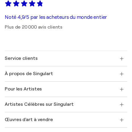
Noté 4,9/5 par les acheteurs du monde entier
Plus de 20 000 avis clients
Service clients
Nous contacter
À propos de Singulart
Expédition
Politique de retour
A propos de nous
Témoignages de clients
Pour les Artistes
FAQ
Offrir une carte cadeau
Sociétés affiliées
Rejoignez notre programme commercial
Rejoindre Singulart en tant qu'artiste
Nos artistes
Mon compte
Artistes Célèbres sur Singulart
Se connecter en tant qu'Artiste
Magazine Singulart
Protection acheteur
Emplois
+33 1 76 44 06 42
Henri Matisse
Découvrez une sélection d'art original
Œuvres d'art à vendre
Marc Chagall
Pablo Picasso
Tableaux à vendre
Salvador Dalí