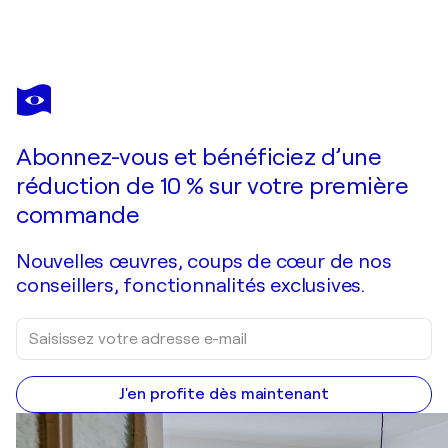
MAJA
ĐOKIĆ
MIHAJLOVIĆ
Vous avez adoré cette oeuvre mais elle est vendue ?
At the river
Abonnez-vous et bénéficiez d’une
Je passe commande
réduction de 10 % sur votre première
commande
Nouvelles œuvres, coups de cœur de nos
conseillers, fonctionnalités exclusives.
J'en profite dès maintenant