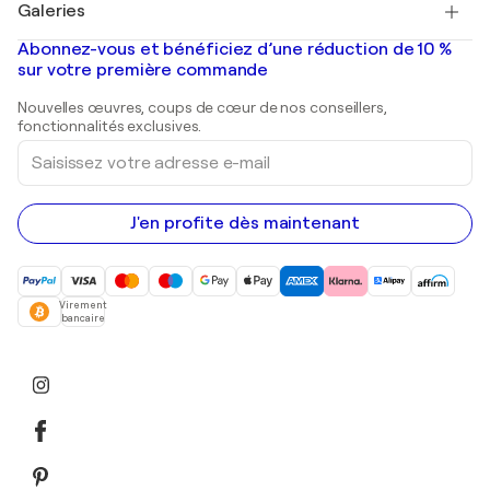
Galeries
Tableaux abstraits à vendre
Banksy
Peintures à l'huile
Mr. Brainwash
Galeries d'art en France
Abonnez-vous et bénéficiez d’une réduction de 10 %
Peintures de paysage
Shepard Fairey
Galeries d'art en Belgique
sur votre première commande
Estampes
Sculptures
Nouvelles œuvres, coups de cœur de nos conseillers,
Peintures acryliques
fonctionnalités exclusives.
Saisissez
votre
adresse
e-
mail
J'en profite dès maintenant
Virement
bancaire