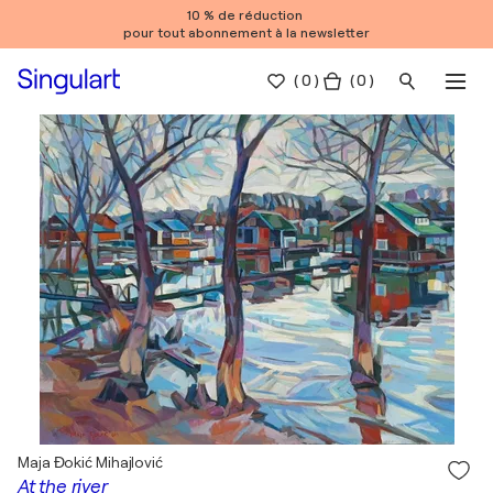
10 % de réduction
pour tout abonnement à la newsletter
(
0
)
( 0 )
Maja Đokić Mihajlović
At the river