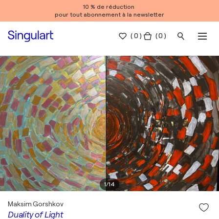
10 % de réduction
pour tout abonnement à la newsletter
(
0
)
( 0 )
1
/
14
Maksim Gorshkov
Duality of Light