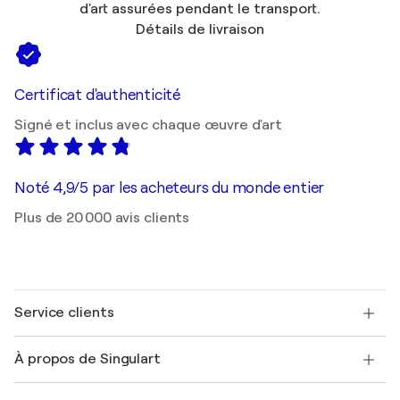
d'art assurées pendant le transport.
Détails de livraison
Certificat d'authenticité
Signé et inclus avec chaque œuvre d'art
Noté 4,9/5 par les acheteurs du monde entier
Plus de 20 000 avis clients
Service clients
Nous contacter
À propos de Singulart
Expédition
Politique de retour
A propos de nous
Témoignages de clients