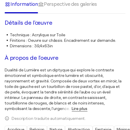
Information
Perspective des galeries
Détails de l'œuvre
Technique
:
Acrylique sur Toile
Finitions
:
Oeuvre sur châssis. Encadrement sur demande.
Dimensions
:
39,4x63in
À propos de l'oeuvre
Dualité de Lumière est un diptyque qui explore le contraste
émotionnel et symbolique entre lumière et obscurité,
rayonnement et gravité. Composée de deux vortex en miroir, la
toile de gauche est un tourbillon de rose pastel, d'or, d'aqua et
de perle, évoquant la tendre sérénité de l'aube ou un éveil
intérieur. Le panneau de droite, en contraste saisissant,
tourbillonne de rouges, de blancs et de noirs intenses,
symbolisant la descente, l'urgence
…
Lire plus
Description traduite automatiquement.
Acrylique
Religion
Nature
Abstraction
Fantaisie
Minima