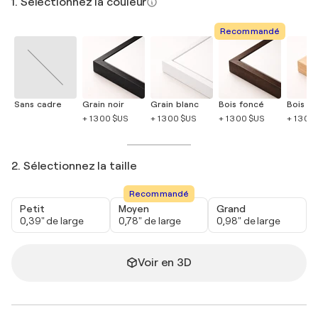
1. Sélectionnez la couleur
Recommandé
Sans cadre
Grain noir
Grain blanc
Bois foncé
Bois cla
+ 1 300 $US
+ 1 300 $US
+ 1 300 $US
+ 1 300
2. Sélectionnez la taille
Recommandé
Petit
Moyen
Grand
0,39" de large
0,78" de large
0,98" de large
Voir en 3D