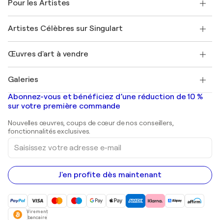
Pour les Artistes
FAQ
Offrir une carte cadeau
Sociétés affiliées
Rejoignez notre programme commercial
Rejoindre Singulart en tant qu'artiste
Nos artistes
Mon compte
Artistes Célèbres sur Singulart
Se connecter en tant qu'Artiste
Magazine Singulart
Protection acheteur
Emplois
+33 1 76 44 06 42
Henri Matisse
Découvrez une sélection d'art original
Œuvres d'art à vendre
Marc Chagall
Pablo Picasso
Tableaux à vendre
Salvador Dalí
Galeries
Tableaux abstraits à vendre
Banksy
Peintures à l'huile
Mr. Brainwash
Galeries d'art en France
Abonnez-vous et bénéficiez d’une réduction de 10 %
Peintures de paysage
Shepard Fairey
Galeries d'art en Belgique
sur votre première commande
Estampes
Sculptures
Nouvelles œuvres, coups de cœur de nos conseillers,
Peintures acryliques
fonctionnalités exclusives.
Saisissez
votre
adresse
e-
mail
J'en profite dès maintenant
Virement
bancaire