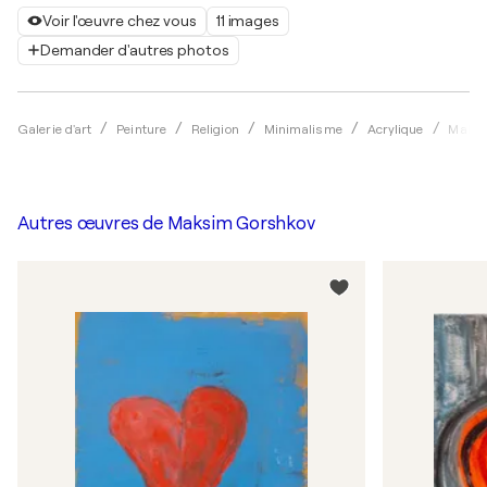
Voir l'œuvre chez vous
11 images
Demander d'autres photos
Galerie d'art
Peinture
Religion
Minimalisme
Acrylique
Maksi
Autres œuvres de
Maksim Gorshkov