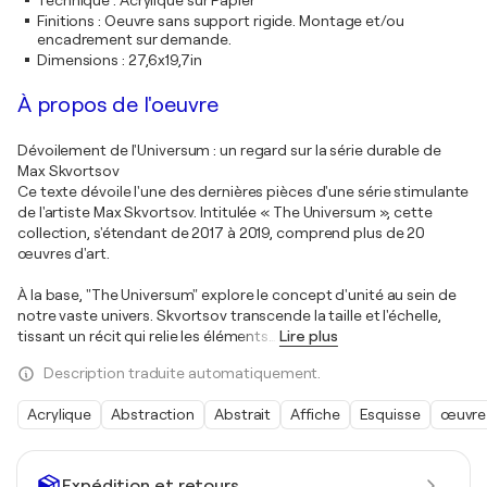
Technique
:
Acrylique sur Papier
Finitions
:
Oeuvre sans support rigide. Montage et/ou
encadrement sur demande.
Dimensions
:
27,6x19,7in
À propos de l'oeuvre
Dévoilement de l'Universum : un regard sur la série durable de
Max Skvortsov
Ce texte dévoile l'une des dernières pièces d'une série stimulante
de l'artiste Max Skvortsov. Intitulée « The Universum », cette
collection, s'étendant de 2017 à 2019, comprend plus de 20
œuvres d'art.
À la base, "The Universum" explore le concept d'unité au sein de
notre vaste univers. Skvortsov transcende la taille et l'échelle,
tissant un récit qui relie les éléments
…
Lire plus
Description traduite automatiquement.
Acrylique
Abstraction
Abstrait
Affiche
Esquisse
œuvre 
Expédition et retours