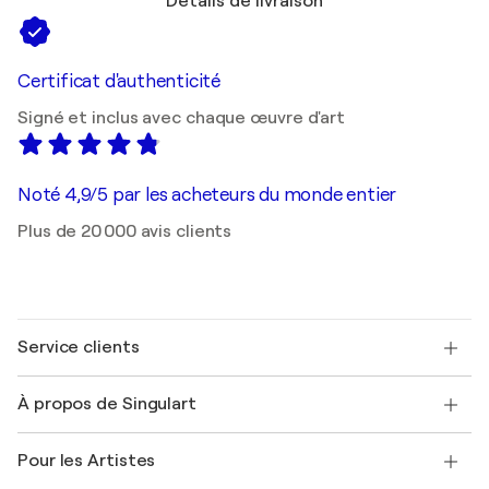
Détails de livraison
Certificat d'authenticité
Signé et inclus avec chaque œuvre d'art
Noté 4,9/5 par les acheteurs du monde entier
Plus de 20 000 avis clients
Service clients
Nous contacter
À propos de Singulart
Expédition
Politique de retour
A propos de nous
Témoignages de clients
Pour les Artistes
FAQ
Offrir une carte cadeau
Sociétés affiliées