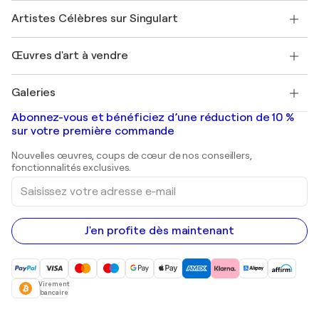
Rejoignez notre programme commercial
Rejoindre Singulart en tant qu'artiste
Nos artistes
Mon compte
Artistes Célèbres sur Singulart
Se connecter en tant qu'Artiste
Magazine Singulart
Protection acheteur
Emplois
+33 1 76 44 06 42
Henri Matisse
Découvrez une sélection d'art original
Œuvres d'art à vendre
Marc Chagall
Pablo Picasso
Tableaux à vendre
Salvador Dalí
Galeries
Tableaux abstraits à vendre
Banksy
Peintures à l'huile
Mr. Brainwash
Galeries d'art en France
Abonnez-vous et bénéficiez d’une réduction de 10 %
Peintures de paysage
Shepard Fairey
Galeries d'art en Belgique
sur votre première commande
Estampes
Sculptures
Nouvelles œuvres, coups de cœur de nos conseillers,
Peintures acryliques
fonctionnalités exclusives.
Saisissez
votre
adresse
e-
mail
J'en profite dès maintenant
Virement
bancaire