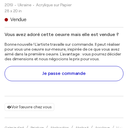
2019
• Ukraine
•
Acrylique sur Papier
28 x 20 in
Vendue
Vous avez adoré cette oeuvre mais elle est vendue ?
Bonne nouvelle ! L'artiste travaille sur commande. Il peut réaliser
pour vous une oeuvre sur-mesure, inspirée de ce que vous avez
aimé dans la première oeuvre. L'avantage : vous pourrez décider
des dimensions et nous négocions le prix pour vous.
Je passe commande
Voir l'œuvre chez vous
Galerie d'art
Peinture
Abstraction
Abstrait
Acrylique
Maksym