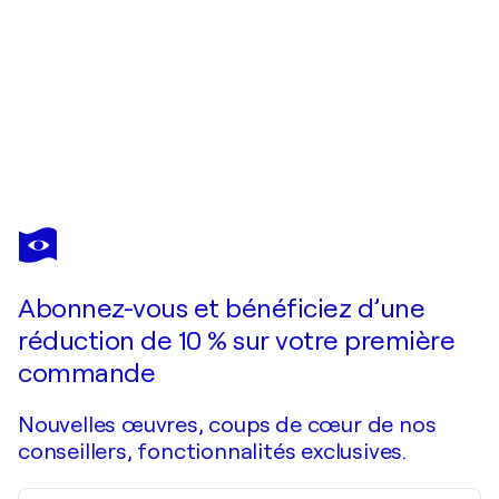
MAKSYM
SKVORTSOV
Vous avez adoré cette oeuvre mais elle est vendue ?
Universum II
Abonnez-vous et bénéficiez d’une
Je passe commande
réduction de 10 % sur votre première
commande
Nouvelles œuvres, coups de cœur de nos
conseillers, fonctionnalités exclusives.