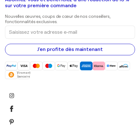
Peintures de paysage
Shepard Fairey
Galeries d'art en Belgique
sur votre première commande
Estampes
Sculptures
Nouvelles œuvres, coups de cœur de nos conseillers,
Peintures acryliques
fonctionnalités exclusives.
Saisissez
votre
adresse
e-
mail
J'en profite dès maintenant
Virement
bancaire