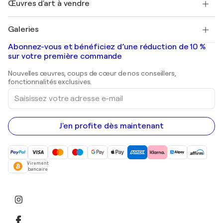
Découvrez une sélection d'art original
Œuvres d'art à vendre
Marc Chagall
Pablo Picasso
Tableaux à vendre
Salvador Dalí
Galeries
Tableaux abstraits à vendre
Banksy
Peintures à l'huile
Mr. Brainwash
Galeries d'art en France
Abonnez-vous et bénéficiez d’une réduction de 10 %
Peintures de paysage
Shepard Fairey
Galeries d'art en Belgique
sur votre première commande
Estampes
Sculptures
Nouvelles œuvres, coups de cœur de nos conseillers,
Peintures acryliques
fonctionnalités exclusives.
Saisissez
votre
adresse
e-
mail
J'en profite dès maintenant
Virement
bancaire