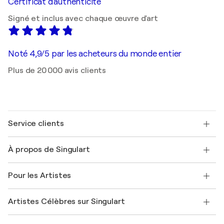
Certificat d'authenticité
Signé et inclus avec chaque œuvre d'art
Noté 4,9/5 par les acheteurs du monde entier
Plus de 20 000 avis clients
Service clients
Nous contacter
À propos de Singulart
Expédition
Politique de retour
A propos de nous
Témoignages de clients
Pour les Artistes
FAQ
Offrir une carte cadeau
Sociétés affiliées
Rejoignez notre programme commercial
Rejoindre Singulart en tant qu'artiste
Nos artistes
Mon compte
Artistes Célèbres sur Singulart
Se connecter en tant qu'Artiste
Magazine Singulart
Protection acheteur
Emplois
+33 1 76 44 06 42
Henri Matisse