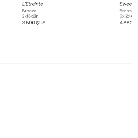
L'Etreinte
Sweet 
Bronze
Bronze
2x13x2in
6x12x4in
3 890 $US
4 880 $