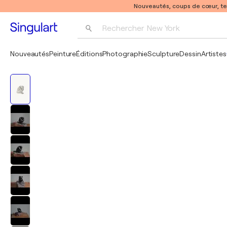
Nouveautés, coups de cœur, t
Rechercher 
New York
Photographie
Nouveautés
Peinture
Éditions
Photographie
Sculpture
Dessin
Artistes
Pop Art
Pablo Picasso