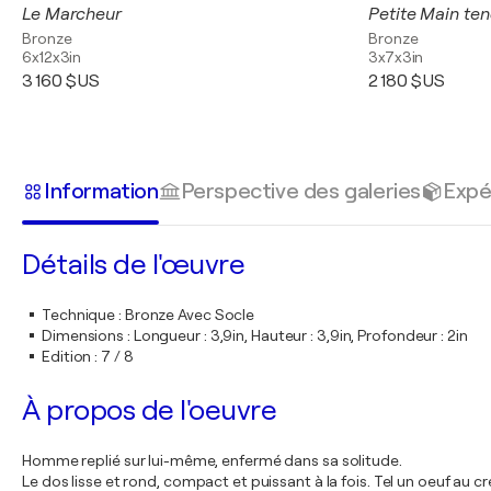
Le Marcheur
Petite Main te
Bronze
Bronze
6x12x3in
3x7x3in
3 160 $US
2 180 $US
Information
Perspective des galeries
Expé
Détails de l'œuvre
Technique
:
Bronze Avec Socle
Dimensions
:
Longueur : 3,9in, Hauteur : 3,9in, Profondeur : 2in
Edition
:
7 / 8
À propos de l'oeuvre
Homme replié sur lui-même, enfermé dans sa solitude.
Le dos lisse et rond, compact et puissant à la fois. Tel un oeuf au cr