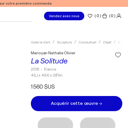
% sur votre première commande.
(
0
)
( 0 )
Vendez avec nous
Galerie d'art
Sculpture
Conceptuel
Objet
Bronz
Manoyan Nathalie Olivier
La Solitude
2018
• France
4(L) x 4(H) x 2(P)in
1 560 $US
Acquérir cette œuvre