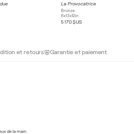
ndue
La Provocatrice
Bronze
8x13x12in
5 170 $US
dition et retours
Garantie et paiement
eux de la main.